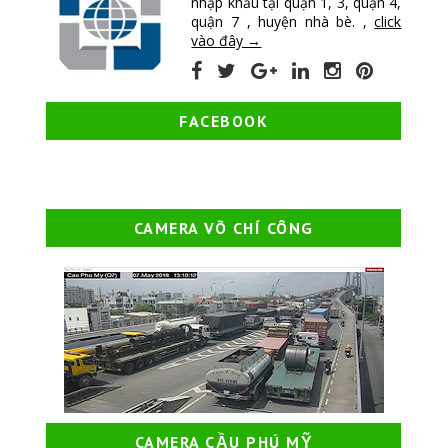
nhập khẩu tại quận 1, 3, quận 4,
quận 7 , huyện nhà bè. ,
click
vào đây →
FACEBOOK
CAMERA VÕ CHÍ CÔNG
CAMERA CẦU PHÚ MỸ