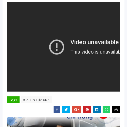
Tags
# 2. Tin Tức XNK