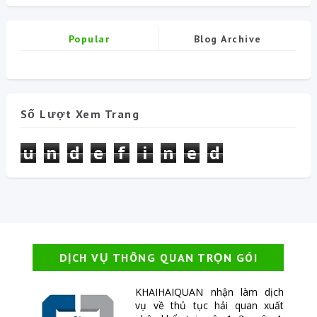
Popular
Blog Archive
Số Lượt Xem Trang
u
n
d
e
f
i
n
e
d
DỊCH VỤ THÔNG QUAN TRỌN GÓI
KHAIHAIQUAN nhận làm dịch
vụ về thủ tục hải quan xuất