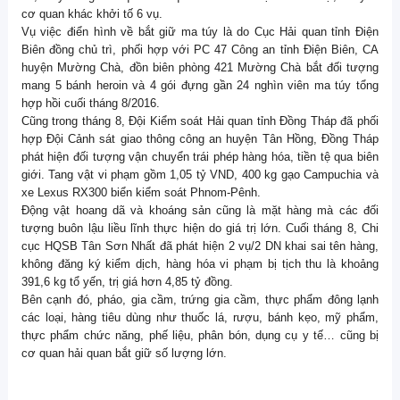
cơ quan khác khởi tố 6 vụ.
Vụ việc điển hình về bắt giữ ma túy là do Cục Hải quan tỉnh Điện
Biên đồng chủ trì, phối hợp với PC 47 Công an tỉnh Điện Biên, CA
huyện Mường Chà, đồn biên phòng 421 Mường Chà bắt đối tượng
mang 5 bánh heroin và 4 gói đựng gần 24 nghìn viên ma túy tổng
hợp hồi cuối tháng 8/2016.
Cũng trong tháng 8, Đội Kiểm soát Hải quan tỉnh Đồng Tháp đã phối
hợp Đội Cảnh sát giao thông công an huyện Tân Hồng, Đồng Tháp
phát hiện đối tượng vận chuyển trái phép hàng hóa, tiền tệ qua biên
giới. Tang vật vi phạm gồm 1,05 tỷ VND, 400 kg gạo Campuchia và
xe Lexus RX300 biển kiểm soát Phnom-Pênh.
Động vật hoang dã và khoáng sản cũng là mặt hàng mà các đối
tượng buôn lậu liều lĩnh thực hiện do giá trị lớn. Cuối tháng 8, Chi
cục HQSB Tân Sơn Nhất đã phát hiện 2 vụ/2 DN khai sai tên hàng,
không đăng ký kiểm dịch, hàng hóa vi phạm bị tịch thu là khoảng
391,6 kg tổ yến, trị giá hơn 4,85 tỷ đồng.
Bên cạnh đó, pháo, gia cầm, trứng gia cầm, thực phẩm đông lạnh
các loại, hàng tiêu dùng như thuốc lá, rượu, bánh kẹo, mỹ phẩm,
thực phẩm chức năng, phế liệu, phân bón, dụng cụ y tế… cũng bị
cơ quan hải quan bắt giữ số lượng lớn.