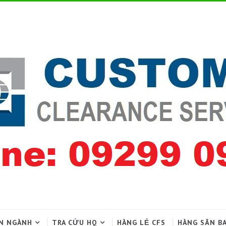
N NGÀNH
TRA CỨU HQ
HÀNG LẺ CFS
HÀNG SÂN B