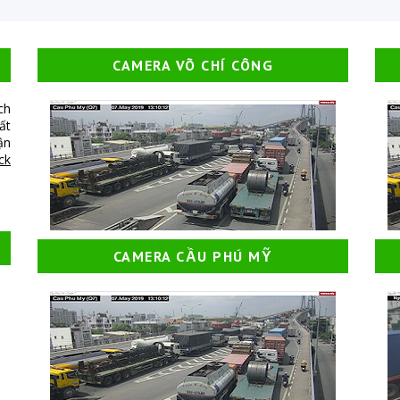
CAMERA VÕ CHÍ CÔNG
ch
ất
ận
ick
CAMERA CẦU PHÚ MỸ