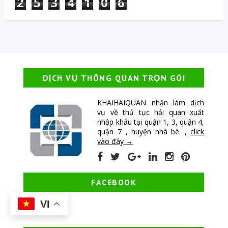
2
5
3
4
1
0
6
DỊCH VỤ THÔNG QUAN TRỌN GÓI
KHAIHAIQUAN nhận làm dịch
vụ về thủ tục hải quan xuất
nhập khẩu tại quận 1, 3, quận 4,
quận 7 , huyện nhà bè. ,
click
vào đây →
FACEBOOK
VI