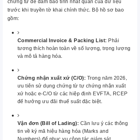
chứng từ để đảm bảo tính nhất quán của dữ liệu
trước khi truyền tờ khai chính thức. Bộ hồ sơ bao
gồm:
Commercial Invoice & Packing List:
Phải
tương thích hoàn toàn về số lượng, trọng lượng
và mô tả hàng hóa.
Chứng nhận xuất xứ (C/O):
Trong năm 2026,
ưu tiên sử dụng chứng từ tự chứng nhận xuất
xứ hoặc e-C/O từ các hiệp định EVFTA, RCEP
để hưởng ưu đãi thuế suất đặc biệt.
Vận đơn (Bill of Lading):
Cần lưu ý các thông
tin về ký mã hiệu hàng hóa (Marks and
Numbers) để phục vụ công tác giám sát.