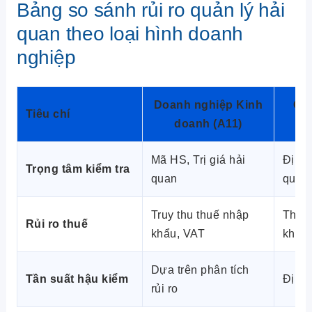
Bảng so sánh rủi ro quản lý hải
quan theo loại hình doanh
nghiệp
Doanh nghiệp Kinh
Gia
Tiêu chí
doanh (A11)
Mã HS, Trị giá hải
Định
Trọng tâm kiểm tra
quan
quyết
Truy thu thuế nhập
Thuế 
Rủi ro thuế
khẩu, VAT
kho s
Dựa trên phân tích
Tần suất hậu kiểm
Định
rủi ro