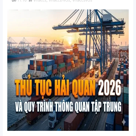
on
11:16
in
Vnaccs
,
vnaccs/vcis
,
vnaccsvcis