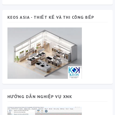
KEOS ASIA - THIẾT KẾ VÀ THI CÔNG BẾP
HƯỚNG DẪN NGHIỆP VỤ XNK