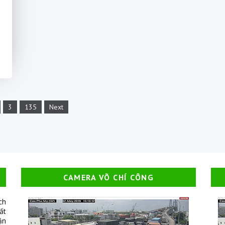
3
135
Next
CAMERA VÕ CHÍ CÔNG
ch
ất
ận