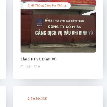
6. Hệ Thống Cảng Hải Phòng
Cảng PTSC Đình Vũ
14:51
0
2. Tin Tức XNK