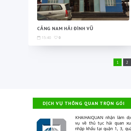
CẢNG NAM HẢI ĐÌNH VŨ
15:40
0
1
2
DỊCH VỤ THÔNG QUAN TRỌN GÓI
KHAIHAIQUAN nhận làm dị
vụ về thủ tục hải quan xu
nhập khẩu tại quận 1, 3, qu