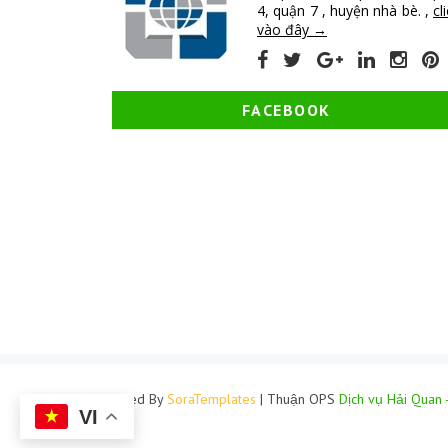
4, quận 7 , huyện nhà bè. ,
cl
vào đây →
FACEBOOK
Created By
SoraTemplates
| Thuận OPS
Dịch vụ Hải Quan 
VI