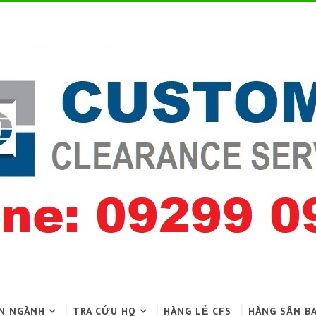
N NGÀNH
TRA CỨU HQ
HÀNG LẺ CFS
HÀNG SÂN B