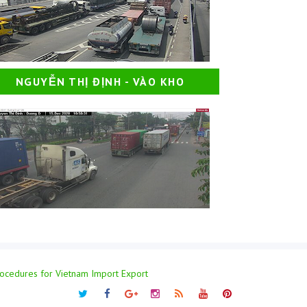
NGUYỄN THỊ ĐỊNH - VÀO KHO
rocedures for Vietnam Import Export