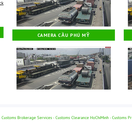
ick
CAMERA CẦU PHÚ MỸ
- Customs Brokerage Services - Customs Clearance HoChiMinh - Customs P