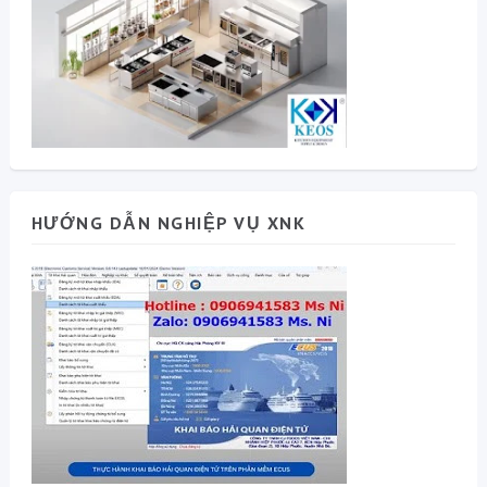
HƯỚNG DẪN NGHIỆP VỤ XNK