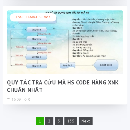
Tra-Cuu-Ma-HS-Code
QUY TẮC TRA CỨU MÃ HS CODE HÀNG XNK
CHUẨN NHẤT
16:09
0
1
2
3
135
Next