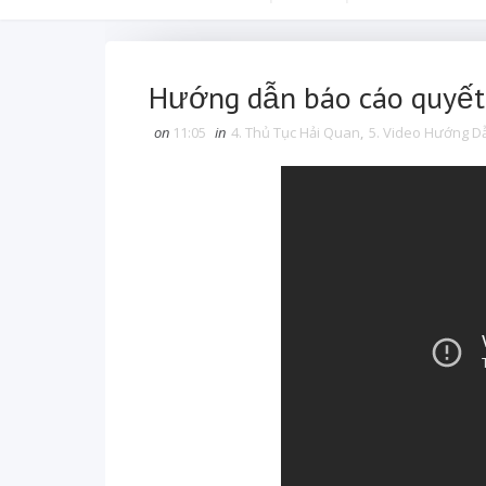
Hướng dẫn báo cáo quyết
on
11:05
in
4. Thủ Tục Hải Quan
,
5. Video Hướng D