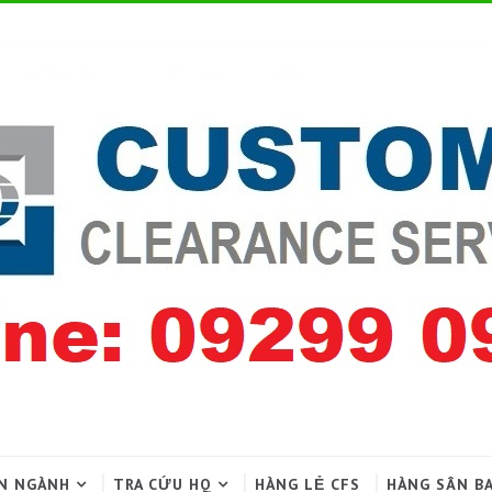
N NGÀNH
TRA CỨU HQ
HÀNG LẺ CFS
HÀNG SÂN B