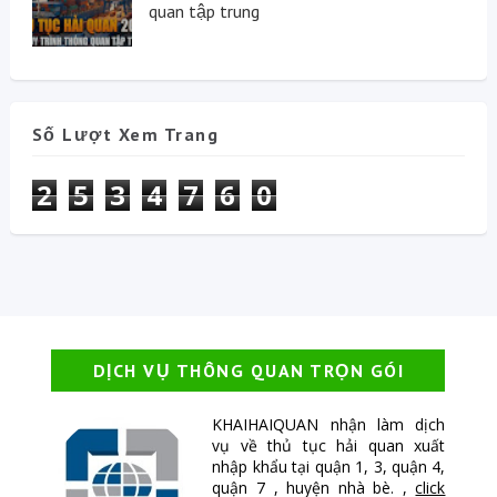
quan tập trung
Số Lượt Xem Trang
2
5
3
4
7
6
0
DỊCH VỤ THÔNG QUAN TRỌN GÓI
KHAIHAIQUAN nhận làm dịch
vụ về thủ tục hải quan xuất
nhập khẩu tại quận 1, 3, quận 4,
quận 7 , huyện nhà bè. ,
click