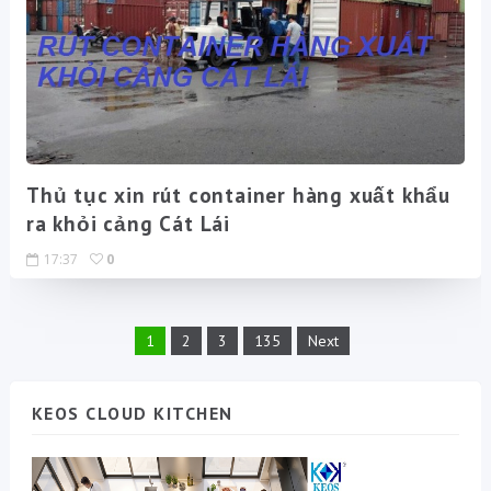
Thủ tục xin rút container hàng xuất khẩu
ra khỏi cảng Cát Lái
17:37
0
1
2
3
135
Next
KEOS CLOUD KITCHEN