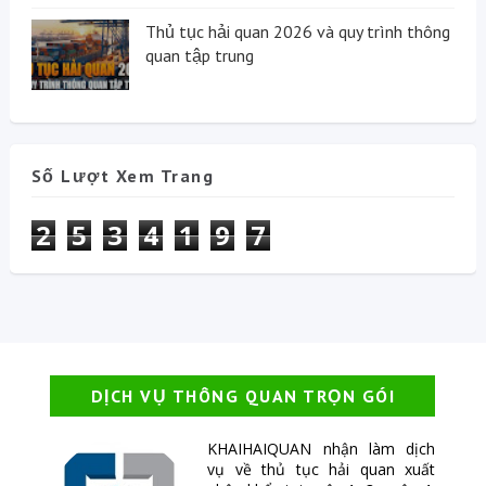
Thủ tục hải quan 2026 và quy trình thông
quan tập trung
Số Lượt Xem Trang
2
5
3
4
1
9
7
DỊCH VỤ THÔNG QUAN TRỌN GÓI
KHAIHAIQUAN nhận làm dịch
vụ về thủ tục hải quan xuất