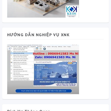
HƯỚNG DẪN NGHIỆP VỤ XNK