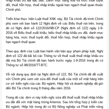
nhập khẩu ưu đãi đặc biệt, Danh mục hàng hóa và mức thuế tuyệt
đối, thuế hỗn hợp, thuế nhập khẩu ngoài hạn ngạch thuế quan thuộc
Chính phủ.
Triển khai thực hiện Luật thuế XNK này, Bộ Tài chính đã trình Chính
phủ xem xét ban hành 12 Nghị định về các Biểu thuế nói trên, trong
đó có Nghị định số 122/2016/NĐ-CP (Nghị định số 122) ngày 1-9-
2016 về Biểu thuế xuất khẩu, biểu thuế nhập khẩu ưu đãi, danh mục
hàng hóa, mức thuế tuyệt đối, thuế hỗn hợp, thuế nhập khẩu ngoài
hạn ngạch thuế quan.
Theo quy định của Luật ban hành văn bản quy phạm pháp luật, Nghị
định số 122 đã bãi bỏ các Thông tư về thuế suất thuế nhập khẩu ưu
đãi mà Bộ Tài chính đã ban hành trước ngày 1-9-2016 trong đó có
Thông tư số 98/2016/TT-BTC.
Về nội dung quy định tại Nghị định số 122, Bộ Tài chính đã đề xuất
với Chính phủ xem xét sửa đổi thuế suất của một số mặt hàng trên
cơ sở kiến nghị của các Bộ ngành, Hiệp hội và doanh nghiệp đã gửi
đến Bộ Tài chính trong 8 tháng đầu năm 2016.
Trong đó các đơn vị này kiến nghị sửa đổi thuế suất thuế nhập khẩu
ưu đãi đối với mặt hàng trứng Artemia. Sau khi tổng hợp ý kiến các
Bộ ngành, Hiệp hội trong đó có Bộ Nông nghiệp và Phát triển nông