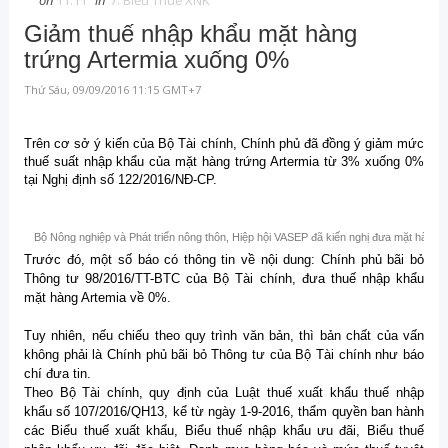
on
11:11
in
7. Biểu Thuế XNK
Giảm thuế nhập khẩu mặt hàng
trứng Artermia xuống 0%
Thứ Sáu, 09/09/2016 11:15 GMT+7
Trên cơ sở ý kiến của Bộ Tài chính, Chính phủ đã đồng ý giảm mức
thuế suất nhập khẩu của mặt hàng trứng Artermia từ 3% xuống 0%
tại Nghị định số 122/2016/NĐ-CP.
Bộ Nông nghiệp và Phát triển nông thôn, Hiệp hội VASEP đã kiến nghị đưa mặt hàng t
Trước đó, một số báo có thông tin về nội dung: Chính phủ bãi bỏ
Thông tư 98/2016/TT-BTC của Bộ Tài chính, đưa thuế nhập khẩu
mặt hàng Artemia về 0%.
Tuy nhiên, nếu chiếu theo quy trình văn bản, thì bản chất của vấn
không phải là Chính phủ bãi bỏ Thông tư của Bộ Tài chính như báo
chí đưa tin.
Theo Bộ Tài chính, quy định của Luật thuế xuất khẩu thuế nhập
khẩu số 107/2016/QH13, kể từ ngày 1-9-2016, thẩm quyền ban hành
các Biểu thuế xuất khẩu, Biểu thuế nhập khẩu ưu đãi, Biểu thuế