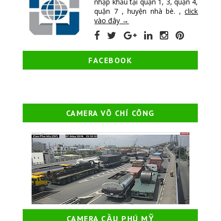
nhập khẩu tại quận 1, 3, quận 4,
quận 7 , huyện nhà bè. ,
click
vào đây →
FACEBOOK
CAMERA VÕ CHÍ CÔNG
CAMERA CẦU PHÚ MỸ