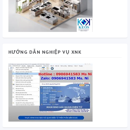
HƯỚNG DẪN NGHIỆP VỤ XNK