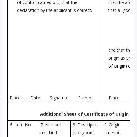
of control carried out, that the
that the above
declaration by the applicant is correct.
that all goods
_______________
and that they 
origin as prov
of Origin) of
Place Date Signature Stamp
Place Date
Additional Sheet of Certificate of Origin (
Fo
6. Item No.
7. Number
8. Descriptio
9. Origin
and kind
n of goods
criterion