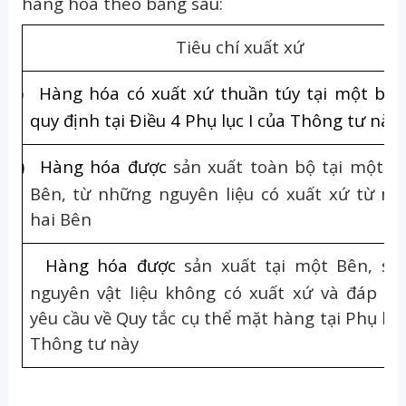
hàng hóa theo bảng sau:
Tiêu chí xuất xứ
(a)
Hàng hóa có xuất xứ thuần túy tại một bên
quy định tại Điều 4 Phụ lục I của Thông tư này
(b)
Hàng hóa được
sản xuất toàn bộ tại
một ha
Bên, từ những nguyên liệu có xuất xứ từ mộ
hai Bên
(c)
Hàng hóa được
sản xuất tại một
B
ên, sử
nguyên vật liệu không có xuất xứ và đáp ứn
yêu cầu về
Q
uy tắc
cụ thể
mặt hàng tại Phụ lụ
Thông tư này