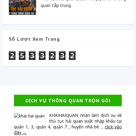
quan tập trung
Số Lượt Xem Trang
2
5
3
3
2
3
2
DỊCH VỤ THÔNG QUAN TRỌN GÓI
KHAIHAIQUAN nhận làm dịch vụ về
thủ tục hải quan xuất nhập khẩu tại
quận 1, 3, quận 4, quận 7 , huyện nhà bè. ,
click vào
đây →