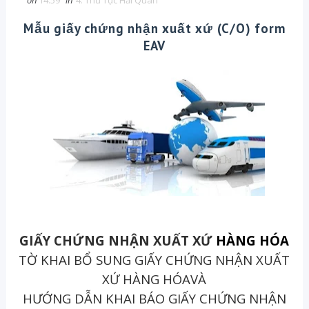
on
14:59
in
4. Thủ Tục Hải Quan
Mẫu giấy chứng nhận xuất xứ (C/O) form
EAV
GIẤY CHỨNG NHẬN XUẤT XỨ
HÀNG HÓA
TỜ KHAI BỔ SUNG GIẤY CHỨNG NHẬN XUẤT
XỨ HÀNG HÓAVÀ
HƯỚNG DẪN KHAI BÁO GIẤY CHỨNG NHẬN