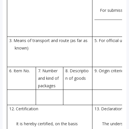
For submission
___________________
3. Means of transport and route (as far as
5. For official use
known)
6. Item No.
7. Number
8. Descriptio
9. Origin criterion
and kind of
n of goods
packages
12. Certification
13. Declaration by
It is hereby certified, on the basis
The undersign