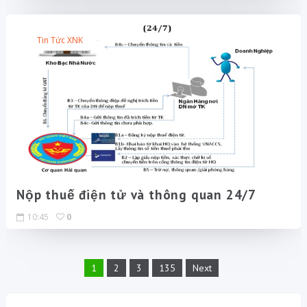
Tin Tức XNK
Nộp thuế điện tử và thông quan 24/7
10:45
0
1
2
3
135
Next