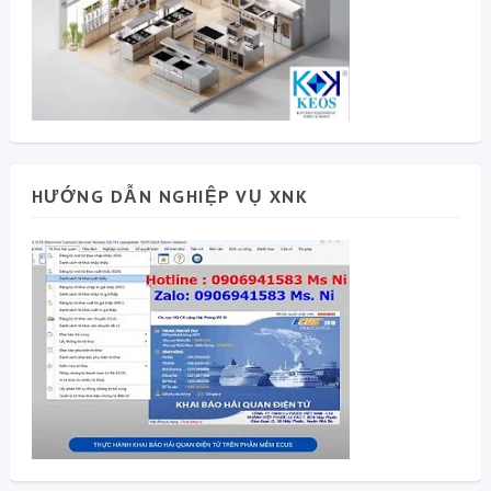
HƯỚNG DẪN NGHIỆP VỤ XNK