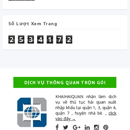
Số Lượt Xem Trang
2
5
3
4
1
7
2
DỊCH VỤ THÔNG QUAN TRỌN GÓI
KHAIHAIQUAN nhận làm dịch
vụ về thủ tục hải quan xuất
nhập khẩu tại quận 1, 3, quận 4,
quận 7 , huyện nhà bè. ,
click
vào đây →