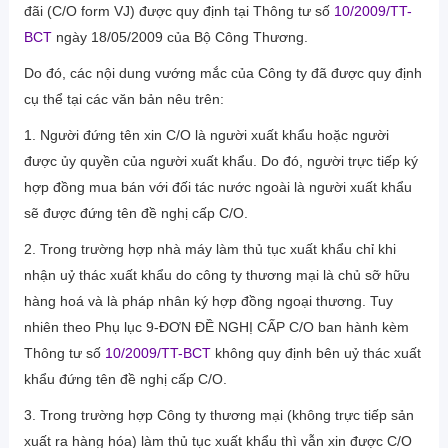
đãi (C/O form VJ) được quy định tại Thông tư số
10/2009/TT-
BCT
ngày 18/05/2009 của Bộ Công Thương.
Do đó, các nội dung vướng mắc của Công ty đã được quy định
cụ thể tại các văn bản nêu trên:
1. Người đứng tên xin C/O là người xuất khẩu hoặc người
được ủy quyền của người xuất khẩu. Do đó, người trực tiếp ký
hợp đồng mua bán với đối tác nước ngoài là người xuất khẩu
sẽ được đứng tên đề nghị cấp C/O.
2. Trong trường hợp nhà máy làm thủ tục xuất khẩu chỉ khi
nhận uỷ thác xuất khẩu do công ty thương mại là chủ sỡ hữu
hàng hoá và là pháp nhân ký hợp đồng ngoại thương. Tuy
nhiên theo Phụ lục 9-ĐƠN ĐỀ NGHỊ CẤP C/O ban hành kèm
Thông tư số
10/2009/TT-BCT
không quy định bên uỷ thác xuất
khẩu đứng tên đề nghị cấp C/O.
3. Trong trường hợp Công ty thương mại (không trực tiếp sản
xuất ra hàng hóa) làm thủ tục xuất khẩu thì vẫn xin được C/O