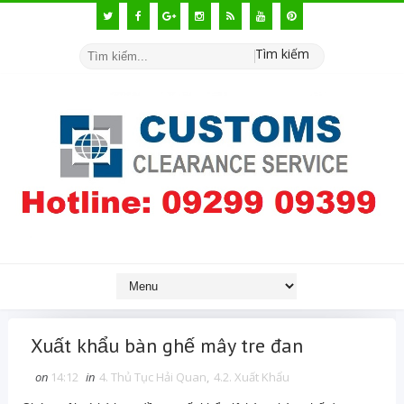
Tìm kiếm
Xuất khẩu bàn ghế mây tre đan
on
14:12
in
4. Thủ Tục Hải Quan
,
4.2. Xuất Khẩu