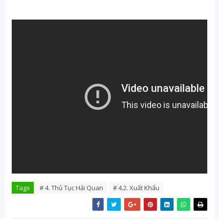
Tags
# 4. Thủ Tục Hải Quan
# 4.2. Xuất Khẩu