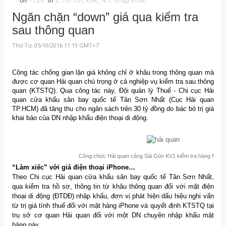
on
11:20
in
2. Tin Tức XNK
,
4.1. Nhập Khẩu
Ngăn chặn “down” giá qua kiểm tra
sau thông quan
Thứ Tư, 05/10/2016 11:13 GMT+7
Công tác chống gian lận giá không chỉ ở khâu trong thông quan mà
được cơ quan Hải quan chú trọng ở cả nghiệp vụ kiểm tra sau thông
quan (KTSTQ). Qua công tác này, Đội quản lý Thuế - Chi cục Hải
quan cửa khẩu sân bay quốc tế Tân Sơn Nhất (Cục Hải quan
TP.HCM) đã tăng thu cho ngân sách trên 30 tỷ đồng do bác bỏ trị giá
khai báo của DN nhập khẩu điện thoại di động.
Công chức Hải quan cảng Sài Gòn KV1 kiểm tra hàng NK. (
“Làm xiếc” với giá điện thoại iPhone…
Theo Chi cục Hải quan cửa khẩu sân bay quốc tế Tân Sơn Nhất,
qua kiểm tra hồ sơ, thông tin từ khâu thông quan đối với mặt điện
thoại di động (ĐTDĐ) nhập khẩu, đơn vị phát hiện dấu hiệu nghi vấn
từ trị giá tính thuế đối với mặt hàng iPhone và quyết định KTSTQ tại
trụ sở cơ quan Hải quan đối với một DN chuyên nhập khẩu mặt
hàng này.