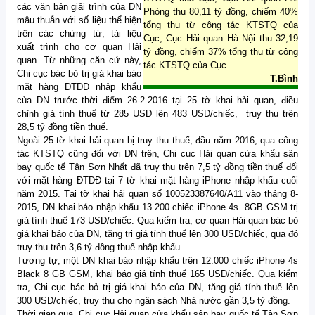
các văn bản giải trình của DN
Phòng thu 80,11 tỷ đồng, chiếm 40%
mâu thuẫn với số liệu thể hiện
tổng thu từ công tác KTSTQ của
trên các chứng từ, tài liệu
Cục; Cục Hải quan Hà Nội thu 32,19
xuất trình cho cơ quan Hải
tỷ đồng, chiếm 37% tổng thu từ công
quan. Từ những căn cứ này,
tác KTSTQ của Cục.
Chi cục bác bỏ trị giá khai báo
T.Bình
mặt hàng ĐTDĐ nhập khẩu
của DN trước thời điểm 26-2-2016 tại 25 tờ khai hải quan, điều
chỉnh giá tính thuế từ 285 USD lên 483 USD/chiếc, truy thu trên
28,5 tỷ đồng tiền thuế.
Ngoài 25 tờ khai hải quan bị truy thu thuế, đầu năm 2016, qua công
tác KTSTQ cũng đối với DN trên, Chi cục Hải quan cửa khẩu sân
bay quốc tế Tân Sơn Nhất đã truy thu trên 7,5 tỷ đồng tiền thuế đối
với mặt hàng ĐTDĐ tại 7 tờ khai mặt hàng iPhone nhập khẩu cuối
năm 2015. Tại tờ khai hải quan số 100523387640/A11 vào tháng 8-
2015, DN khai báo nhập khẩu 13.200 chiếc iPhone 4s 8GB GSM trị
giá tính thuế 173 USD/chiếc. Qua kiểm tra, cơ quan Hải quan bác bỏ
giá khai báo của DN, tăng trị giá tính thuế lên 300 USD/chiếc, qua đó
truy thu trên 3,6 tỷ đồng thuế nhập khẩu.
Tương tự, một DN khai báo nhập khẩu trên 12.000 chiếc iPhone 4s
Black 8 GB GSM, khai báo giá tính thuế 165 USD/chiếc. Qua kiểm
tra, Chi cục bác bỏ trị giá khai báo của DN, tăng giá tính thuế lên
300 USD/chiếc, truy thu cho ngân sách Nhà nước gần 3,5 tỷ đồng.
Thời gian qua, Chi cục Hải quan cửa khẩu sân bay quốc tế Tân Sơn