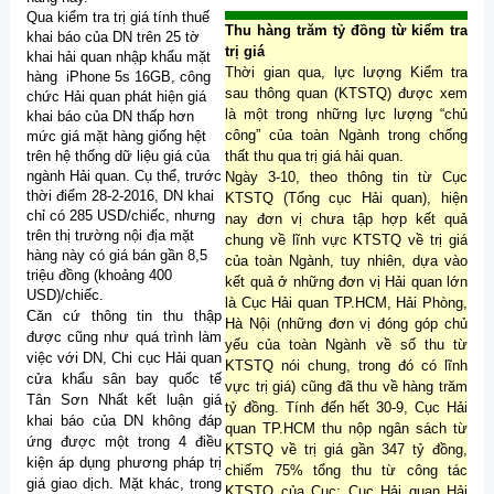
Qua kiểm tra trị giá tính thuế
Thu hàng trăm tỷ đồng từ kiểm tra
khai báo của DN trên 25 tờ
trị giá
khai hải quan nhập khẩu mặt
Thời gian qua, lực lượng Kiểm tra
hàng iPhone 5s 16GB, công
sau thông quan (KTSTQ) được xem
chức Hải quan phát hiện giá
là một trong những lực lượng “chủ
khai báo của DN thấp hơn
công” của toàn Ngành trong chống
mức giá mặt hàng giống hệt
trên hệ thống dữ liệu giá của
thất thu qua trị giá hải quan.
ngành Hải quan. Cụ thể, trước
Ngày 3-10, theo thông tin từ Cục
thời điểm 28-2-2016, DN khai
KTSTQ (Tổng cục Hải quan), hiện
chỉ có 285 USD/chiếc, nhưng
nay đơn vị chưa tập hợp kết quả
trên thị trường nội địa mặt
chung về lĩnh vực KTSTQ về trị giá
hàng này có giá bán gần 8,5
của toàn Ngành, tuy nhiên, dựa vào
triệu đồng (khoảng 400
kết quả ở những đơn vị Hải quan lớn
USD)/chiếc.
là Cục Hải quan TP.HCM, Hải Phòng,
Căn cứ thông tin thu thập
Hà Nội (những đơn vị đóng góp chủ
được cũng như quá trình làm
yếu của toàn Ngành về số thu từ
việc với DN, Chi cục Hải quan
KTSTQ nói chung, trong đó có lĩnh
cửa khẩu sân bay quốc tế
vực trị giá) cũng đã thu về hàng trăm
Tân Sơn Nhất kết luận giá
tỷ đồng. Tính đến hết 30-9, Cục Hải
khai báo của DN không đáp
quan TP.HCM thu nộp ngân sách từ
ứng được một trong 4 điều
KTSTQ về trị giá gần 347 tỷ đồng,
kiện áp dụng phương pháp trị
chiếm 75% tổng thu từ công tác
giá giao dịch. Mặt khác, trong
KTSTQ của Cục; Cục Hải quan Hải