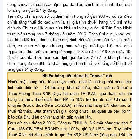
công chức Hải quan xác định giá đã điều chỉnh trị giá tính thuế của
lô hàng lên gần 1,4 tỷ đồng.
Trên đây chỉ là một số vụ điển hình trong số gần 900 vụ có sự điều
chỉnh tăng thuế do xác định lại trị giá tính thuế hàng NK phi mậu
dịch do Chi cục Hải quan cửa khẩu sân bay quốc tế Tân Sơn Nhất
thực hiện trong hơn 7 tháng đầu năm 2016. Theo Chi cục, khác với
loại hình NK kinh doanh, theo quy định đối với hàng hóa NK phi mậu
dịch, cơ quan Hải quan không tham vấn giá mà thực hiện xác định
trị giá tính thuế đối với từng lô hàng. Từ đầu năm 2016 đến ngày 19-
8, Chi cục đã thực hiện xác định giá đối với 2.677 tờ khai phi mậu
dịch, trong đó có 868 tờ khai tăng giá tính thuế, với tổng số tiền thuế
tăng gần 14 tỷ đồng.
Nhiều hàng tiêu dùng bị “down” giá
Nhiều mặt hàng tiêu dùng nhập khẩu, nhất là những mặt hàng thực p
linh kiện điện tử… DN thường khai rất thấp, nhằm giảm số thuế phải 
Theo Phòng Thuế XNK (Cục Hải quan TP.HCM), qua tham vấn những
hàng có mức thuế suất thuế NK từ 10% trở lên do các Chi cục Hải 
chuyển (trước thời điểm 1-3-2016), nhiều mặt hàng DN khai báo trị giá 
thuế rất thấp. Qua tham vấn giá, công chức Hải quan đã bác bỏ trị giá 
báo của DN, điều chỉnh tăng lên gấp nhiều lần.
Đơn cử như tháng 2-2016, Công ty TNHH A. NK mặt hàng thẻ nhớ SD-M
Card 128 GB OEM BRAND mới 100%, giá 0,2 USD/thẻ. Tuy nhiên, P
Thuế XNK đã điều chỉnh trị giá lên 36,8 USD/thẻ (tăng gấp 184 lần) so