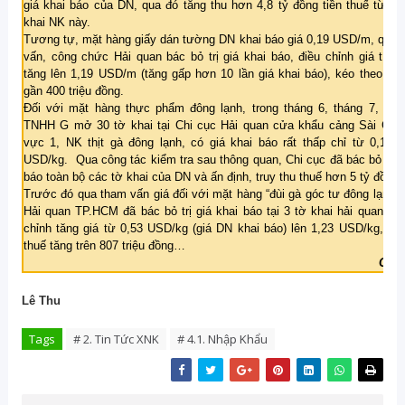
giá khai báo của DN, qua đó tăng thu hơn 4,8 tỷ đồng tiền thuế từ mộ
khai NK này.
Tương tự, mặt hàng giấy dán tường DN khai báo giá 0,19 USD/m, qua 
vấn, công chức Hải quan bác bỏ trị giá khai báo, điều chỉnh giá tính 
tăng lên 1,19 USD/m (tăng gấp hơn 10 lần giá khai báo), kéo theo số 
gần 400 triệu đồng.
Đối với mặt hàng thực phẩm đông lạnh, trong tháng 6, tháng 7, Côn
TNHH G mở 30 tờ khai tại Chi cục Hải quan cửa khẩu cảng Sài Gòn
vực 1, NK thịt gà đông lạnh, có giá khai báo rất thấp chỉ từ 0,12 –
USD/kg. Qua công tác kiểm tra sau thông quan, Chi cục đã bác bỏ giá 
báo toàn bộ các tờ khai của DN và ấn định, truy thu thuế hơn 5 tỷ đồng.
Trước đó qua tham vấn giá đối với mặt hàng “đùi gà góc tư đông lạnh,”
Hải quan TP.HCM đã bác bỏ trị giá khai báo tại 3 tờ khai hải quan và 
chỉnh tăng giá từ 0,53 USD/kg (giá DN khai báo) lên 1,23 USD/kg, ấn 
thuế tăng trên 807 triệu đồng…
Chí 
Lê Thu
Tags
# 2. Tin Tức XNK
# 4.1. Nhập Khẩu