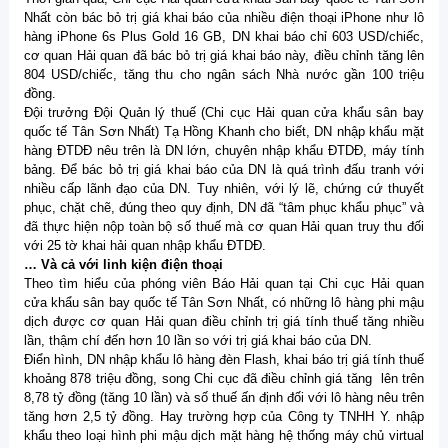
Nhất còn bác bỏ trị giá khai báo của nhiều điện thoại iPhone như lô
hàng iPhone 6s Plus Gold 16 GB, DN khai báo chỉ 603 USD/chiếc,
cơ quan Hải quan đã bác bỏ trị giá khai báo này, điều chỉnh tăng lên
804 USD/chiếc, tăng thu cho ngân sách Nhà nước gần 100 triệu
đồng.
Đội trưởng Đội Quản lý thuế (Chi cục Hải quan cửa khẩu sân bay
quốc tế Tân Sơn Nhất) Tạ Hồng Khanh cho biết, DN nhập khẩu mặt
hàng ĐTDĐ nêu trên là DN lớn, chuyên nhập khẩu ĐTDĐ, máy tính
bảng. Để bác bỏ trị giá khai báo của DN là quá trình đấu tranh với
nhiều cấp lãnh đạo của DN. Tuy nhiên, với lý lẽ, chứng cứ thuyết
phục, chặt chẽ, đúng theo quy định, DN đã “tâm phục khẩu phục” và
đã thực hiện nộp toàn bộ số thuế mà cơ quan Hải quan truy thu đối
với 25 tờ khai hải quan nhập khẩu ĐTDĐ.
… Và cả với linh kiện điện thoại
Theo tìm hiểu của phóng viên Báo Hải quan tại Chi cục Hải quan
cửa khẩu sân bay quốc tế Tân Sơn Nhất, có những lô hàng phi mậu
dịch được cơ quan Hải quan điều chỉnh trị giá tính thuế tăng nhiều
lần, thậm chí đến hơn 10 lần so với trị giá khai báo của DN.
Điển hình, DN nhập khẩu lô hàng đèn Flash, khai báo trị giá tính thuế
khoảng 878 triệu đồng, song Chi cục đã điều chỉnh giá tăng lên trên
8,78 tỷ đồng (tăng 10 lần) và số thuế ấn định đối với lô hàng nêu trên
tăng hơn 2,5 tỷ đồng. Hay trường hợp của Công ty TNHH Y. nhập
khẩu theo loại hình phi mậu dịch mặt hàng hệ thống máy chủ virtual