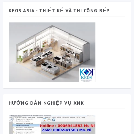
KEOS ASIA - THIẾT KẾ VÀ THI CÔNG BẾP
HƯỚNG DẪN NGHIỆP VỤ XNK