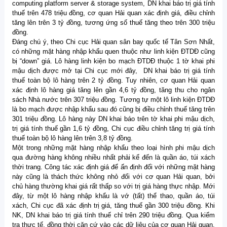
computing platform server & storage system, DN khai báo trị giá tính
thuế trên 478 triệu đồng, cơ quan Hải quan xác định giá, điều chỉnh
tăng lên trên 3 tỷ đồng, tương ứng số thuế tăng theo trên 300 triệu
đồng.
Đáng chú ý, theo Chi cục Hải quan sân bay quốc tế Tân Sơn Nhất,
có những mặt hàng nhập khẩu quen thuộc như linh kiện ĐTDĐ cũng
bị “down” giá. Lô hàng linh kiện bo mạch ĐTDĐ thuộc 1 tờ khai phi
mậu dịch được mở tại Chi cục mới đây, DN khai báo trị giá tính
thuế toàn bộ lô hàng trên 2 tỷ đồng. Tuy nhiên, cơ quan Hải quan
xác định lô hàng giá tăng lên gần 4,6 tỷ đồng, tăng thu cho ngân
sách Nhà nước trên 307 triệu đồng. Tương tự một lô linh kiện ĐTDĐ
là bo mạch được nhập khẩu sau đó cũng bị điều chỉnh thuế tăng trên
301 triệu đồng. Lô hàng này DN khai báo trên tờ khai phi mậu dịch,
trị giá tính thuế gần 1,6 tỷ đồng, Chi cục điều chỉnh tăng trị giá tính
thuế toàn bộ lô hàng lên trên 3,8 tỷ đồng.
Một trong những mặt hàng nhập khẩu theo loại hình phi mậu dịch
qua đường hàng không nhiều nhất phải kể đến là quần áo, túi xách
thời trang. Công tác xác định giá để ấn định đối với những mặt hàng
này cũng là thách thức không nhỏ đối với cơ quan Hải quan, bởi
chủ hàng thường khai giá rất thấp so với trị giá hàng thực nhập. Mới
đây, từ một lô hàng nhập khẩu là vớ (tất) thể thao, quần áo, túi
xách, Chi cục đã xác định trị giá, tăng thuế gần 300 triệu đồng. Khi
NK, DN khai báo trị giá tính thuế chỉ trên 290 triệu đồng. Qua kiểm
tra thực tế, đồng thời căn cứ vào các dữ liệu của cơ quan Hải quan,