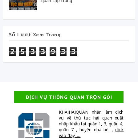
quan tập trung
Số Lượt Xem Trang
2
5
3
3
9
3
3
DỊCH VỤ THÔNG QUAN TRỌN GÓI
KHAIHAIQUAN nhận làm dịch
vụ về thủ tục hải quan xuất
nhập khẩu tại quận 1, 3, quận 4,
quận 7 , huyện nhà bè. ,
click
vào đây →