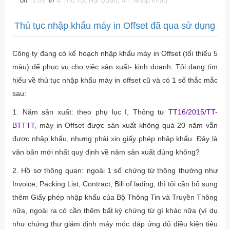
on
13:06
in
4. Thủ Tục Hải Quan
,
4.1. Nhập Khẩu
Thủ tục nhập khẩu máy in Offset đã qua sử dụng
Công ty đang có kế hoạch nhập khẩu máy in Offset (tối thiểu 5
màu) để phục vụ cho việc sản xuất- kinh doanh. Tôi đang tìm
hiểu về thủ tục nhập khẩu máy in offset cũ và có 1 số thắc mắc
sau:
1. Năm sản xuất: theo phụ lục I, Thông tư TT
16/2015/TT-
BTTTT
, máy in Offset được sản xuất không quá 20 năm vẫn
được nhập khẩu, nhưng phải xin giấy phép nhập khẩu. Đây là
văn bản mới nhất quy định về năm sản xuất đúng không?
2. Hồ sơ thông quan: ngoài 1 số chứng từ thông thường như
Invoice, Packing List, Contract, Bill of lading, thì tôi cần bổ sung
thêm Giấy phép nhập khẩu của Bộ Thông Tin và Truyền Thông
nữa, ngoài ra có cần thêm bất kỳ chứng từ gì khác nữa (ví dụ
như chứng thư giám định máy móc đáp ứng đủ điều kiện tiêu