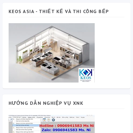
KEOS ASIA - THIẾT KẾ VÀ THI CÔNG BẾP
HƯỚNG DẪN NGHIỆP VỤ XNK