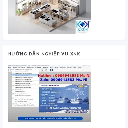
HƯỚNG DẪN NGHIỆP VỤ XNK