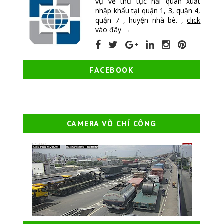
vụ về thủ tục hải quan xuất
nhập khẩu tại quận 1, 3, quận 4,
quận 7 , huyện nhà bè. ,
click
vào đây →
FACEBOOK
CAMERA VÕ CHÍ CÔNG