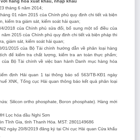
i với hàng hóa xuất khẩu, nhập khẩu
23 tháng 6 năm 2014;
háng 01 năm 2015 của Chính phủ quy định chi tiết và biện
n, kiểm tra giám sát, kiểm soát hải quan;
/4/2018 của Chính phủ sửa đổi, bổ sung một số điều của
năm 2015 của Chính phủ quy định chi tiết và biện pháp thi
ra, giám sát, kiểm soát hải quan;
/01/2015 của Bộ Tài chính hướng dẫn về phân loại hàng
tích để kiểm tra chất lượng, kiểm tra an toàn thực phẩm;
 của Bộ Tài chính về việc ban hành Danh mục hàng hóa
Kiểm định Hải quan 1 tại thông báo số 563/TB-KĐ1 ngày
huế XNK, Tổng cục Hải quan thông báo kết quả phân loại
hứa: Silicon ortho phosphate, Boron phosphate). Hàng mới
HH Lọc hóa dầu Nghi Sơn
uyện Tĩnh Gia, tỉnh Thanh Hóa. MST: 2801149686
I2 ngày 20/8/2019 đăng ký tại Chi cục Hải quan Cửa khẩu
.