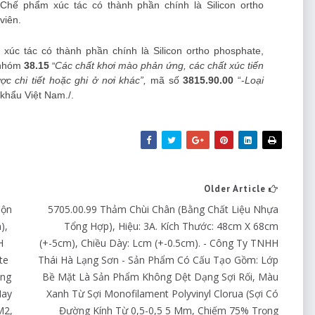
:
Chế phẩm xúc tác có thành phần chính là Silicon ortho
viên.
xúc tác có thành phần chính là Silicon ortho phosphate,
 nhóm
38.15
Các chất khơi mào phản ứng, các chất xúc tiến
"
 chi tiết hoặc ghi ở nơi khác”,
mã số
3815.90.00
“-
Loại
khẩu Việt Nam./.
Older Article
uộn
5705.00.99 Thảm Chùi Chân (bằng Chất Liệu Nhựa
),
Tổng Hợp), Hiệu: 3A. Kích Thước: 48cm X 68cm
H
(+-5cm), Chiều Dày: Lcm (+-0.5cm). - Công Ty TNHH
te
Thái Hà Lạng Sơn - Sản Phẩm Có Cấu Tạo Gồm: Lớp
ông
Bề Mặt Là Sản Phẩm Không Dệt Dạng Sợi Rối, Màu
Hay
Xanh Từ Sợi Monofilament Polyvinyl Clorua (sợi Có
m2,
Đường Kính Từ 0,5-0,5 5 Mm, Chiếm 75% Trọng