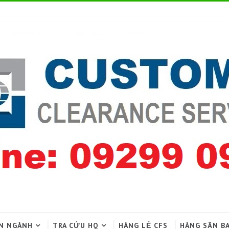
N NGÀNH
TRA CỨU HQ
HÀNG LẺ CFS
HÀNG SÂN B