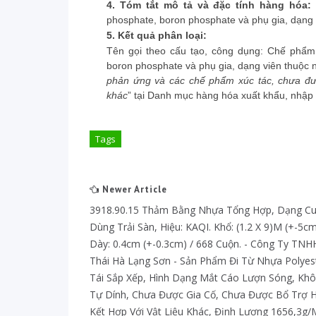
4.
Tóm tắt mô tả và đặc tính hàng hóa
phosphate, boron phosphate và phụ gia, dạng 
5.
Kết quả phân loại:
Tên gọi theo cấu tạo, công dụng: Chế phẩm 
boron phosphate và phụ gia, dạng viên thuộc
phản ứng và các chế phẩm xúc tác, chưa được
khác
” tại Danh mục hàng hóa xuất khẩu, nhập 
Tags
Newer Article
3918.90.15 Thảm Bằng Nhựa Tổng Hợp, Dạng C
Dùng Trải Sàn, Hiệu: KAQI. Khổ: (1.2 X 9)m (+-5cm
Dày: 0.4cm (+-0.3cm) / 668 Cuộn. - Công Ty TNH
Thái Hà Lạng Sơn - Sản Phẩm Đi Từ Nhựa Polyes
Tái Sắp Xếp, Hình Dạng Mắt Cáo Lượn Sóng, Kh
Tự Dính, Chưa Được Gia Cố, Chưa Được Bổ Trợ 
Kết Hợp Với Vật Liệu Khác, Định Lượng 1656,3g/