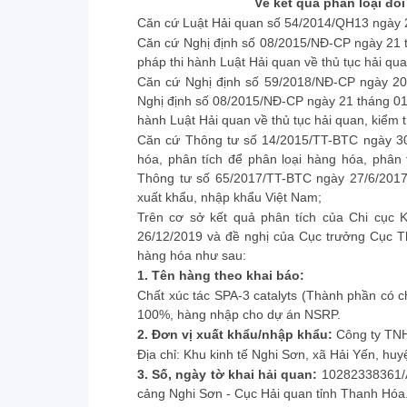
V
ề
kết quả phân loại đố
Căn cứ Luật Hải quan số 54/2014/QH13 ngày 
Căn cứ Nghị định số 08/2015/NĐ-CP ngày 21 t
pháp thi hành Luật Hải quan về thủ tục hải qua
Căn cứ Nghị định số 59/2018/NĐ-CP ngày 20
Nghị định số 08/2015/NĐ-CP ngày 21 tháng 01 
hành Luật Hải quan về thủ tục hải quan, kiểm t
Căn cứ Thông tư số 14/2015/TT-BTC ngày 30
hóa, phân tích để phân loại hàng hóa, phân 
Thông tư số 65/2017/TT-BTC ngày 27/6/2017
xuất khẩu, nhập khẩu Việt Nam;
Trên cơ sở kết quả phân tích của Chi cục 
26/12/2019 và đề nghị của Cục trưởng Cục T
hàng hóa như sau:
1.
Tên hàng theo khai báo:
Chất xúc tác SPA-3 catalyts (Thành phần có c
100%, hàng nhập cho dự án NSRP.
2.
Đơn vị xuất kh
ẩ
u/nhập khẩu:
Công ty TN
Địa chỉ: Khu kinh tế Nghi Sơn, xã Hải Yến, h
3.
Số, ngày t
ờ
khai hải quan:
10282338361/A
cảng Nghi Sơn - Cục Hải quan tỉnh Thanh Hóa