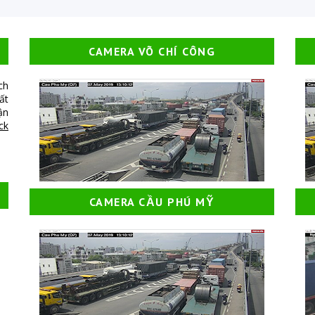
CAMERA VÕ CHÍ CÔNG
ch
ất
ận
ick
CAMERA CẦU PHÚ MỸ