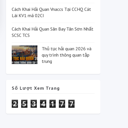
Cách Khai Hải Quan Vnaccs Tại CCHQ Cát
Lái KV1 mã 02CI
Cách Khai Hải Quan Sân Bay Tân Sơn Nhất
SCSC TCS
Thủ tục hải quan 2026 và
quy trình thông quan tập
trung
Số Lượt Xem Trang
2
5
3
4
1
7
7