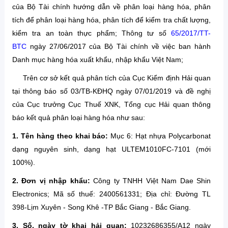
của Bộ Tài chính hướng dẫn về phân loại hàng hóa, phân
tích để phân loại hàng hóa, phân tích để kiểm tra chất lượng,
kiểm tra an toàn thực phẩm; Thông tư số
65/2017/TT-
BTC
ngày 27/06/2017 của Bộ Tài chính về việc ban hành
Danh mục hàng hóa xuất khẩu, nhập khẩu Việt Nam;
Trên cơ sở kết quả phân tích của Cục Kiểm định Hải quan
tại thông báo số 03/TB-KĐHQ ngày 07/01/2019 và đề nghị
của Cục trưởng Cục Thuế XNK, Tổng cục Hải quan thông
báo kết quả phân loại hàng hóa như sau:
1. Tên hàng theo khai báo:
Mục 6: Hạt nhựa Polycarbonat
dạng nguyên sinh, dạng hạt ULTEM1010FC-7101 (mới
100%).
2. Đơn vị nhập khẩu:
Công ty TNHH Việt Nam Dae Shin
Electronics; Mã số thuế: 2400561331; Địa chỉ: Đường TL
398-Lịm Xuyên - Song Khê -TP Bắc Giang - Bắc Giang.
3. Số, ngày tờ khai hải quan:
10232686355/A12 ngày