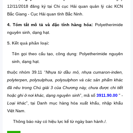
12/11/2018 đăng ký tại Chi cục Hải quan quản lý các KCN
Bắc Giang - Cục Hải quan tỉnh Bắc Ninh.
4. Tóm tắt mô tả và đặc tính hàng hóa:
Polyetherimide
nguyên sinh, dạng hạt.
5. Kết quả phân loại:
Tên gọi theo cấu tạo, công dụng: Polyetherimide nguyên
sinh, dạng hạt.
thuộc nhóm 39.11 “
Nhựa từ dầu mỏ, nhựa cumaron-inden,
polyterpen, polysulphua, polysulphon và các sản phẩm khác
đã nêu trong Chú giải 3 của Chương này, chưa được chi tiết
hoặc ghi ở nơi khác, dạng nguyên sinh
”, mã số
3911.90.00
"
-
Loại khác
”, tại Danh mục hàng hóa xuất khẩu, nhập khẩu
Việt Nam.
Thông báo này có hiệu lực kể từ ngày ban hành./.