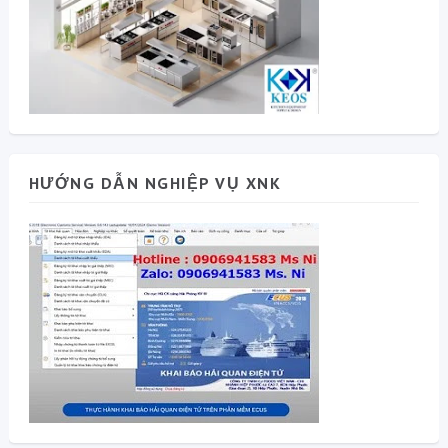
HƯỚNG DẪN NGHIỆP VỤ XNK