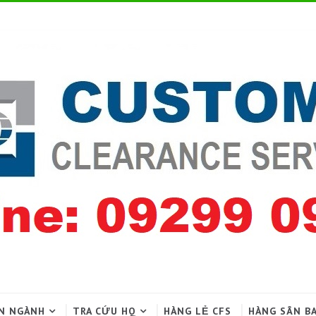
N NGÀNH
TRA CỨU HQ
HÀNG LẺ CFS
HÀNG SÂN B