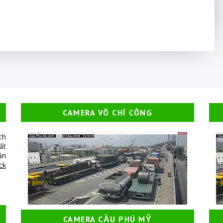
CAMERA VÕ CHÍ CÔNG
ch
ất
ận
ick
CAMERA CẦU PHÚ MỸ