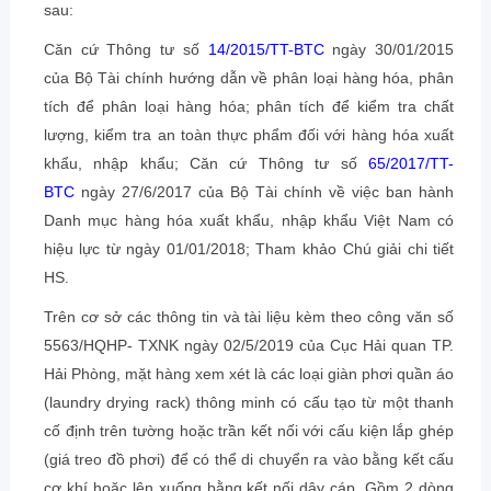
sau:
Căn cứ Thông tư số
14/2015/TT-BTC
ngày 30/01/2015
của Bộ Tài chính hướng dẫn về phân loại hàng hóa, phân
tích để phân loại hàng hóa; phân tích để kiểm tra chất
lượng, kiểm tra an toàn thực phẩm đối với hàng hóa xuất
khẩu, nhập khẩu; Căn cứ Thông tư số
65/2017/TT-
BTC
ngày 27/6/2017 của Bộ Tài chính về việc ban hành
Danh mục hàng hóa xuất khẩu, nhập khẩu Việt Nam có
hiệu lực từ ngày 01/01/2018; Tham khảo Chú giải chi tiết
HS.
Trên cơ sở các thông tin và tài liệu kèm theo công văn số
5563/HQHP- TXNK ngày 02/5/2019 của Cục Hải quan TP.
Hải Phòng, mặt hàng xem xét là các loại giàn phơi quần áo
(laundry drying rack) thông minh có cấu tạo từ một thanh
cố định trên tường hoặc trần kết nối với cấu kiện lắp ghép
(giá treo đồ phơi) để có thể di chuyển ra vào bằng kết cấu
cơ khí hoặc lên xuống bằng kết nối dây cáp. Gồm 2 dòng