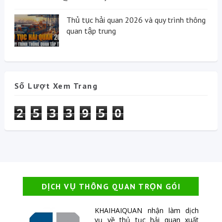
Thủ tục hải quan 2026 và quy trình thông
quan tập trung
Số Lượt Xem Trang
2
5
3
3
9
5
0
DỊCH VỤ THÔNG QUAN TRỌN GÓI
KHAIHAIQUAN nhận làm dịch
vụ về thủ tục hải quan xuất