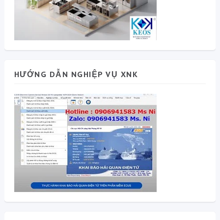
HƯỚNG DẪN NGHIỆP VỤ XNK