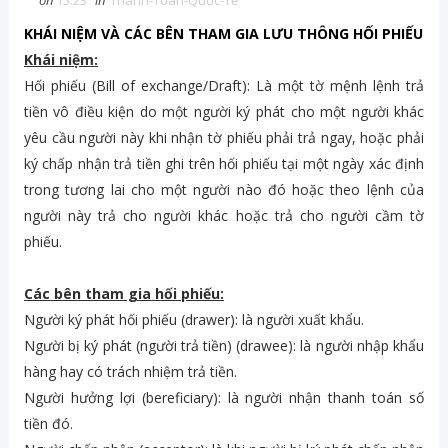
on
15:23
in
Thanh-Toán-Quốc-Tế
KHÁI NIỆM VÀ CÁC BÊN THAM GIA LƯU THÔNG HỐI PHIẾU
Khái niệm:
Hối phiếu (Bill of exchange/Draft): Là một tờ mệnh lệnh trả
tiền vô điều kiện do một người ký phát cho một người khác
yêu cầu người này khi nhận tờ phiếu phải trả ngay, hoặc phải
ký chấp nhận trả tiền ghi trên hối phiếu tại một ngày xác định
trong tương lai cho một người nào đó hoặc theo lệnh của
người này trả cho người khác hoặc trả cho người cầm tờ
phiếu.
Các bên tham gia hối phiếu:
Người ký phát hối phiếu (drawer): là người xuất khẩu.
Người bị ký phát (người trả tiền) (drawee): là người nhập khẩu
hàng hay có trách nhiệm trả tiền.
Người hưởng lợi (bereficiary): là người nhận thanh toán số
tiền đó.