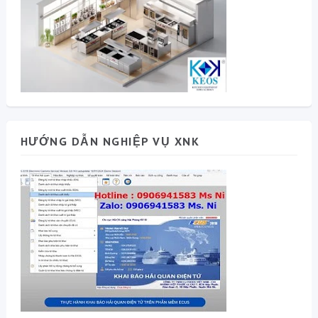
HƯỚNG DẪN NGHIỆP VỤ XNK