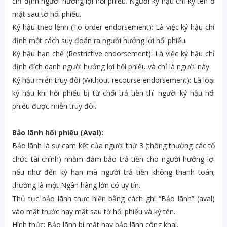
chỉ định người hưởng lợi hối phiếu. Người ký hậu chỉ ký tên ở
mặt sau tờ hối phiếu.
Ký hậu theo lệnh (To order endorsement): Là việc ký hậu chỉ
định một cách suy đoán ra người hưởng lợi hối phiếu.
Ký hậu hạn chế (Restrictive endorsement): Là việc ký hậu chỉ
định đích danh người hưởng lợi hối phiếu và chỉ là người này.
Ký hậu miễn truy đòi (Without recourse endorsement): Là loại
ký hậu khi hối phiếu bị từ chối trả tiền thì người ký hậu hối
phiếu được miễn truy đòi.
Bảo lãnh hối phiếu (Aval):
Bảo lãnh là sự cam kết của người thứ 3 (thông thường các tổ
chức tài chính) nhằm đảm bảo trả tiền cho người hưởng lợi
nếu như đến kỳ hạn mà người trả tiền không thanh toán;
thường là một Ngân hàng lớn có uy tín.
Thủ tục bảo lãnh thực hiện bằng cách ghi “Bảo lãnh” (aval)
vào mặt trước hay mặt sau tờ hối phiếu và ký tên.
Hình thức: Bảo lãnh bí mật hay bảo lãnh công khai.