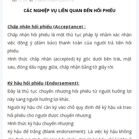
on
15:39
in
Thanh-Toán-Quốc-Tế
CÁC NGHIỆP VỤ LIÊN QUAN ĐẾN HỐI PHIẾU
Chấp nhận hối phiếu (Acceptance) :
Chấp nhận hối phiếu là một thủ tục pháp lý nhằm xác nhận
việc đồng ý (đảm bảo) thanh toán của người trả tiền hối
phiếu.
Hình thức chấp nhận (accepted) ký góc dưới bên trái, mặt
sau, đóng dấu ngay giữa, chấp nhận bằng tờ giấy rời.
Ký hậu hối phiếu (Endorsement):
Đây là thủ tục chuyển nhượng hối phiếu từ người hưởng lợi
này sang người hưởng lợi khác.
Người ký hậu chỉ cần ký vào chỗ quy định để ký hậu và trao
hối phiếu cho người được chuyển nhượng.
Hình thức ký hậu chuyển nhượng:
Ký hậu để trắng (Blank endorsement): Là việc ký hậu không