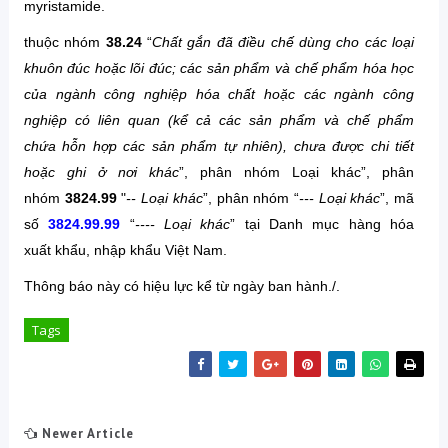
myristamide.
thuộc nhóm
38.24
“
Chất gắn đã điều chế dùng cho các loại
khuôn đúc hoặc lõi đúc; các sản phẩm và chế phẩm hóa học
của ngành công nghiệp hóa chất hoặc các ngành công
nghiệp có liên quan (kể cả các sản phẩm và chế phẩm
chứa hỗn hợp các sản phẩm tự nhiên), chưa được chi tiết
hoặc ghi ở nơi khác
”, phân
nhóm
Loại khác
”, phân
nhóm
3824.99
"
--
Loại khác
”,
phân nhóm “
---
Loại khác
”,
mã
số
3824.99.99
“
----
Loại khác
”
tại Danh mục hàng hóa
xuất
khẩu, nhập khẩu Việt Nam.
Thông báo này có hiệu lực kể từ ngày ban hành./.
Tags
Newer Article