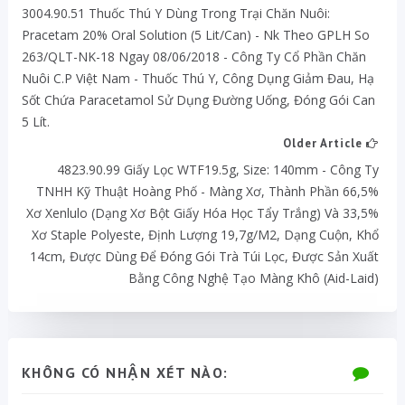
3004.90.51 Thuốc Thú Y Dùng Trong Trại Chăn Nuôi:
Pracetam 20% Oral Solution (5 Lit/can) - Nk Theo GPLH So
263/QLT-NK-18 Ngay 08/06/2018 - Công Ty Cổ Phần Chăn
Nuôi C.P Việt Nam - Thuốc Thú Y, Công Dụng Giảm Đau, Hạ
Sốt Chứa Paracetamol Sử Dụng Đường Uống, Đóng Gói Can
5 Lít.
Older Article
4823.90.99 Giấy Lọc WTF19.5g, Size: 140mm - Công Ty
TNHH Kỹ Thuật Hoàng Phố - Màng Xơ, Thành Phần 66,5%
Xơ Xenlulo (dạng Xơ Bột Giấy Hóa Học Tẩy Trắng) Và 33,5%
Xơ Staple Polyeste, Định Lượng 19,7g/m2, Dạng Cuộn, Khổ
14cm, Được Dùng Để Đóng Gói Trà Túi Lọc, Được Sản Xuất
Bằng Công Nghệ Tạo Màng Khô (aid-Laid)
KHÔNG CÓ NHẬN XÉT NÀO: