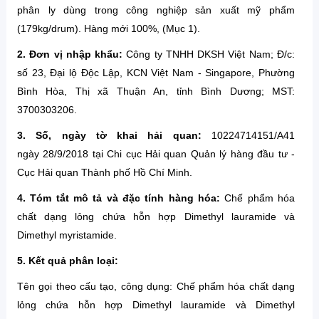
phân ly dùng trong công nghiệp sản xuất mỹ phẩm
(179kg/drum). Hàng mới 100%, (Mục 1).
2. Đơn vị nhập khẩu:
Công ty TNHH DKSH Việt Nam; Đ/c:
số 23, Đại lộ Độc Lập, KCN Việt Nam - Singapore, Phường
Bình Hòa, Thị xã Thuận An, tỉnh Bình Dương; MST:
3700303206.
3.
Số, ngày tờ khai hải quan:
10224714151/A41
ngày 28/9/2018 tại Chi cục Hải quan Quản lý hàng đầu tư -
Cục Hải quan Thành phố Hồ Chí Minh.
4.
Tóm tắt mô tả và đặc tính hàng hóa:
Chế phẩm hóa
chất dạng lỏng chứa hỗn hợp Dimethyl lauramide và
Dimethyl myristamide.
5. Kết quả phân loại:
Tên gọi theo cấu tạo, công dụng: Chế phẩm hóa chất dạng
lỏng chứa hỗn hợp Dimethyl lauramide và Dimethyl