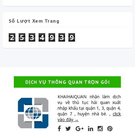
Số Lượt Xem Trang
2
5
3
4
9
3
9
DỊCH VỤ THÔNG QUAN TRỌN GÓI
KHAIHAIQUAN nhận làm dịch
vụ về thủ tục hải quan xuất
nhập khẩu tại quận 1, 3, quận 4,
quận 7 , huyện nhà bè. ,
click
vào đây →