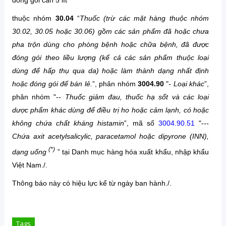
đóng gói can 5 lít
thuộc nhóm
30.04
“
Thuốc (trừ các mặt hàng thuộc nhóm
30.02, 30.05 hoặc 30.06) gồm các sản phẩm đã hoặc chưa
pha trộn dùng cho phòng bệnh hoặc chữa bệnh, đã được
đóng gói theo liều lượng (kể cả các sản phẩm thuộc loại
dùng để hấp thụ qua da) hoặc làm thành dạng nhất định
hoặc đóng gói để bán lẻ.
”, phân nhóm
3004.90
"
- Loại khác
”,
phân nhóm "
-- Thuốc giảm đau, thuốc hạ sốt và các loại
dược phẩm khác dùng để điều trị ho hoặc cảm lạnh, có hoặc
không chứa chất kháng histamin
”, mã số
3004.90.51
"-
--
Chứa axit acetylsalicylic, paracetamol hoặc dipyrone (INN),
(*)
dạng uống
” tại Danh mục hàng hóa xuất khẩu, nhập khẩu
Việt Nam./.
Thông báo này có hiệu lực kể từ ngày ban hành./.
Tags