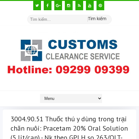
Tìm kiếm
3004.90.51 Thuốc thú y dùng trong trại
chăn nuôi: Pracetam 20% Oral Solution
(5 lit/can) - Nk theo GPLH so 263/QLT-