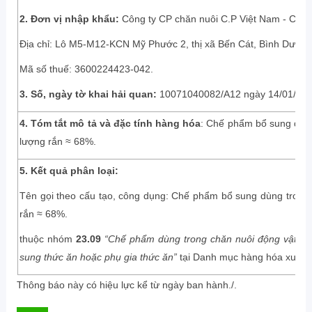
2.
Đơn vị nhập khẩu:
Công ty CP chăn nuôi C.P Việt Nam - Chi 
Địa chỉ: Lô M5-M12-KCN Mỹ Phước 2, thị xã Bến Cát, Bình Dương
Mã số thuế: 3600224423-042.
3.
Số, ngày tờ khai hải quan:
10071040082/A12 ngày 14/01/2016 
4. Tóm tắt mô tả và đặc tính hàng hóa
: Chế phẩm bổ sung dùng 
lượng rắn ≈ 68%.
5. Kết quả phân loại:
Tên gọi theo cấu tạo, công dụng: Chế phẩm bổ sung dùng trong c
rắn ≈ 68%.
thuộc nhóm
23.09
“Chế phẩm dùng trong chăn nuôi động vật”
, 
sung thức ăn hoặc phụ gia thức ăn”
tại Danh mục hàng hóa xuất k
Thông báo này có hiệu lực kể từ ngày ban hành./.