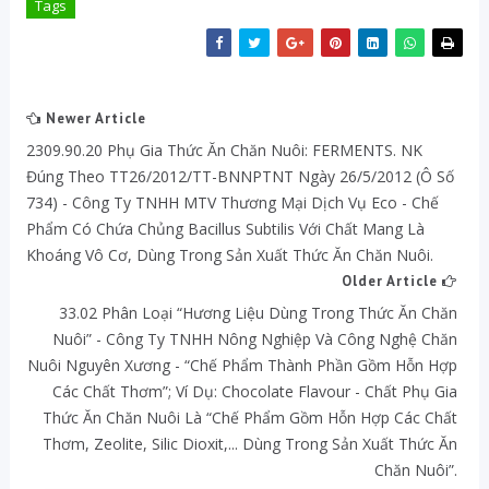
Tags
Newer Article
2309.90.20 Phụ Gia Thức Ăn Chăn Nuôi: FERMENTS. NK
Đúng Theo TT26/2012/TT-BNNPTNT Ngày 26/5/2012 (ô Số
734) - Công Ty TNHH MTV Thương Mại Dịch Vụ Eco - Chế
Phẩm Có Chứa Chủng Bacillus Subtilis Với Chất Mang Là
Khoáng Vô Cơ, Dùng Trong Sản Xuất Thức Ăn Chăn Nuôi.
Older Article
33.02 Phân Loại “Hương Liệu Dùng Trong Thức Ăn Chăn
Nuôi” - Công Ty TNHH Nông Nghiệp Và Công Nghệ Chăn
Nuôi Nguyên Xương - “chế Phẩm Thành Phần Gồm Hỗn Hợp
Các Chất Thơm”; Ví Dụ: Chocolate Flavour - Chất Phụ Gia
Thức Ăn Chăn Nuôi Là “chế Phẩm Gồm Hỗn Hợp Các Chất
Thơm, Zeolite, Silic Dioxit,... Dùng Trong Sản Xuất Thức Ăn
Chăn Nuôi”.