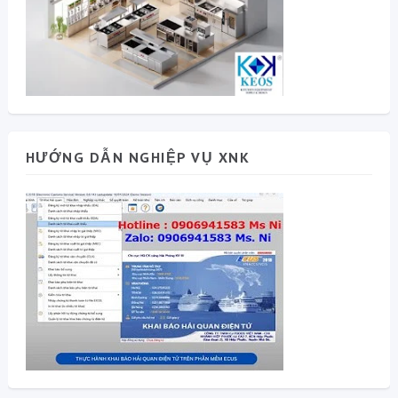
HƯỚNG DẪN NGHIỆP VỤ XNK