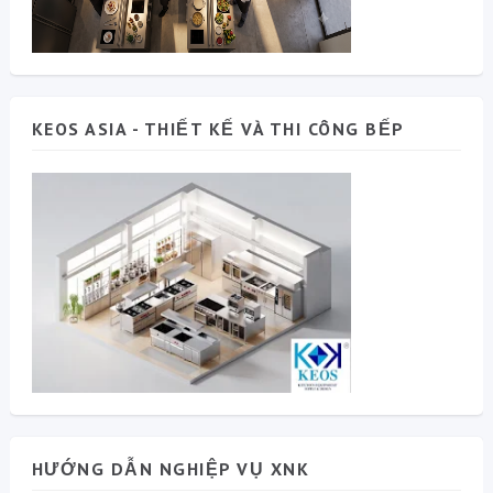
KEOS ASIA - THIẾT KẾ VÀ THI CÔNG BẾP
HƯỚNG DẪN NGHIỆP VỤ XNK