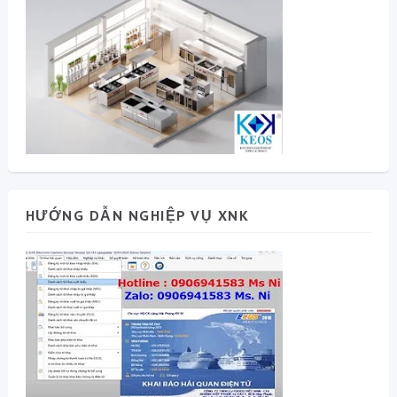
HƯỚNG DẪN NGHIỆP VỤ XNK