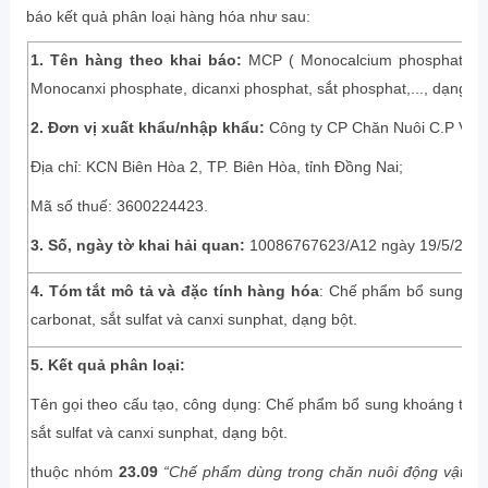
báo kết quả phân loại hàng hóa như sau:
1.
Tên hàng theo khai báo:
MCP ( Monocalcium phosphate) (
Monocanxi phosphate, dicanxi phosphat, sắt phosphat,..., dạng bộ
2.
Đơn vị xuất khẩu/nhập khẩu:
Công ty CP Chăn Nuôi C.P Việt
Địa chỉ: KCN Biên Hòa 2, TP. Biên Hòa, tỉnh Đồng Nai;
Mã số thuế: 3600224423.
3.
Số, ngày tờ khai hải quan:
10086767623/A12 ngày 19/5/2016 đ
4. Tóm tắt mô tả và đặc tính hàng hóa
: Chế phẩm bổ sung kho
carbonat, sắt sulfat và canxi sunphat, dạng bột.
5. Kết quả phân loại:
Tên gọi theo cấu tạo, công dụng: Chế phẩm bổ sung khoáng trong
sắt sulfat và canxi sunphat, dạng bột.
thuộc nhóm
23.09
“Chế phẩm dùng trong chăn nuôi động vật”
, 