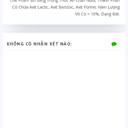
Chế Phẩm Bổ Sung Trong Thức Ăn Chăn Nuôi, Thành Phần
Có Chứa Axit Lactic, Axit Benzoic, Axit Formic Hàm Lượng
Vô Cơ ≈ 10%, Dạng Bột.
KHÔNG CÓ NHẬN XÉT NÀO: