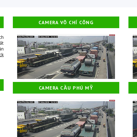
CAMERA VÕ CHÍ CÔNG
ch
ất
ận
ick
CAMERA CẦU PHÚ MỸ