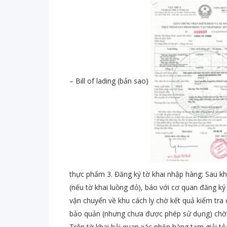
– Bill of lading (bản sao)
thực phẩm 3. Đăng ký tờ khai nhập hàng: Sau khi đă
(nếu tờ khai luồng đỏ), báo với cơ quan đăng ky
vận chuyển về khu cách ly chờ kết quả kiểm tra
bảo quản (nhưng chưa được phép sử dụng) chờ kê
Trên tờ khai hải quan xác nhận hàng tạm giải to