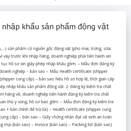
và nhập khẩu sản phẩm động vật
à,…) sản phẩm có nguồn gốc động vật (pho mai, trứng, sữa;
n, vì vậy trước khi nhập hàng, doanh nghiệp phải tiến hành xin
̉ tục hồ sơ xin giấy phép nhập khẩu gồm: – Mẫu đơn đăng ký
oanh nghiệp – bản sao – Mẫu Health certificate (shipper
hipper cung cấp) – bản sao Nếu hồ sơ hợp lệ, thời gian cấp
phép nhập khẩu sản phẩm động vật. 2. Đăng ký kiểm tra chất
m hàng về, doanh nghiệp tiến hành đăng ký kiểm tra chất
 quan thú y vùng, hồ sơ bao gồm: – Mẫu đơn đăng ký kiểm tra
o + bản chính để trừ lùi) – Health certificate (shipper cung
cung cấp) – bản sao – Giấy chứng nhận đạt vệ sinh an toàn
mại (bản sao) – Invoice (bản sao) – Packing list (bản sao)