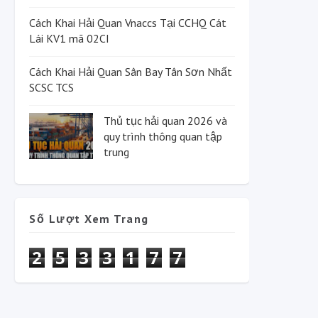
Cách Khai Hải Quan Vnaccs Tại CCHQ Cát
Lái KV1 mã 02CI
Cách Khai Hải Quan Sân Bay Tân Sơn Nhất
SCSC TCS
Thủ tục hải quan 2026 và
quy trình thông quan tập
trung
Số Lượt Xem Trang
2
5
3
3
1
7
7