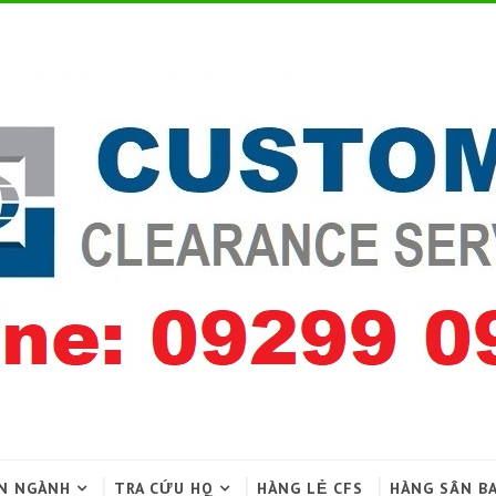
N NGÀNH
TRA CỨU HQ
HÀNG LẺ CFS
HÀNG SÂN B