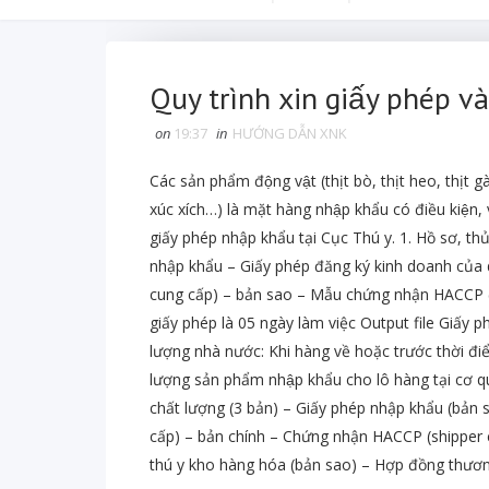
Quy trình xin giấy phép 
on
19:37
in
HƯỚNG DẪN XNK
Các sản phẩm động vật (thịt bò, thịt heo, thịt g
xúc xích…) là mặt hàng nhập khẩu có điều kiệ
giấy phép nhập khẩu tại Cục Thú y. 1. Hồ sơ, thu
nhập khẩu – Giấy phép đăng ký kinh doanh của d
cung cấp) – bản sao – Mẫu chứng nhận HACCP (s
giấy phép là 05 ngày làm việc Output file Giấy 
lượng nhà nước: Khi hàng về hoặc trước thời điể
lượng sản phẩm nhập khẩu cho lô hàng tại cơ
chất lượng (3 bản) – Giấy phép nhập khẩu (bản sa
cấp) – bản chính – Chứng nhận HACCP (shipper 
thú y kho hàng hóa (bản sao) – Hợp đồng thương 