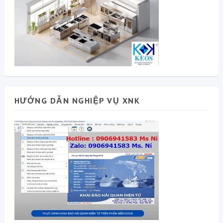
HƯỚNG DẪN NGHIỆP VỤ XNK