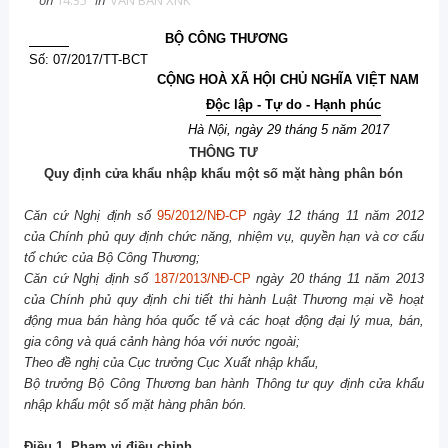
on
14:35
in
VĂN BẢN XNK
BỘ CÔNG THƯƠNG
Số: 07/2017/TT-BCT
CỘNG HOÀ XÃ HỘI CHỦ NGHĨA VIỆT NAM
Độc lập - Tự do - Hạnh phúc
Hà Nội, ngày 29 tháng 5 năm 2017
THÔNG TƯ
Quy định cửa khẩu nhập khẩu một số mặt hàng phân bón
Căn cứ Nghị định số
95/2012/NĐ-CP
ngày 12 tháng 11 năm 2012
của Chính phủ quy định chức năng, nhiệm vụ, quyền hạn và cơ cấu
tổ chức của Bộ Công Thương;
Căn cứ Nghị định số
187/2013/NĐ-CP
ngày 20 tháng 11 năm 2013
của Chính phủ quy định chi tiết thi hành Luật Thương mại về hoạt
động mua bán hàng hóa quốc tế và các hoạt động đại lý mua, bán,
gia công và quá cảnh hàng hóa với nước ngoài;
Theo đề nghị của Cục trưởng Cục Xuất nhập khẩu,
Bộ trưởng Bộ Công Thương ban hành Thông tư
quy định cửa khẩu
nhập khẩu một số mặt hàng phân bón.
Điều
1. Phạm vi điều chỉnh