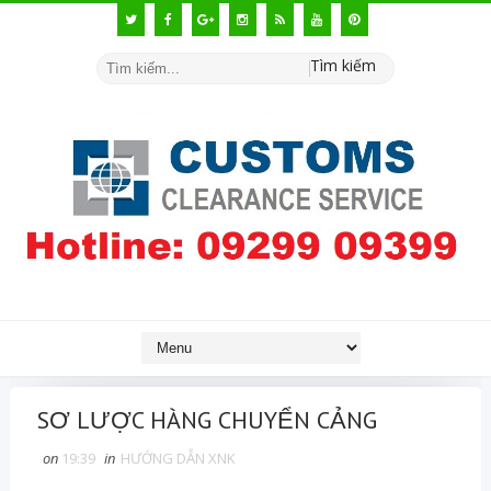
Tìm kiếm
SƠ LƯỢC HÀNG CHUYỂN CẢNG
on
19:39
in
HƯỚNG DẪN XNK