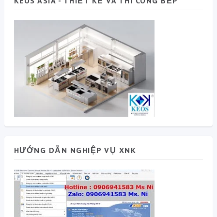
KEOS ASIA - THIẾT KẾ VÀ THI CÔNG BẾP
HƯỚNG DẪN NGHIỆP VỤ XNK