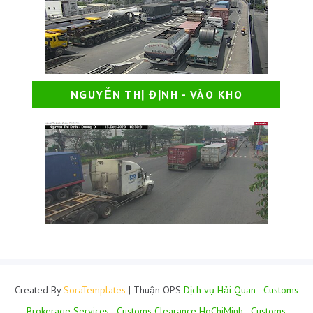
NGUYỄN THỊ ĐỊNH - VÀO KHO
Created By
SoraTemplates
| Thuận OPS
Dịch vụ Hải Quan - Customs
Brokerage Services - Customs Clearance HoChiMinh - Customs