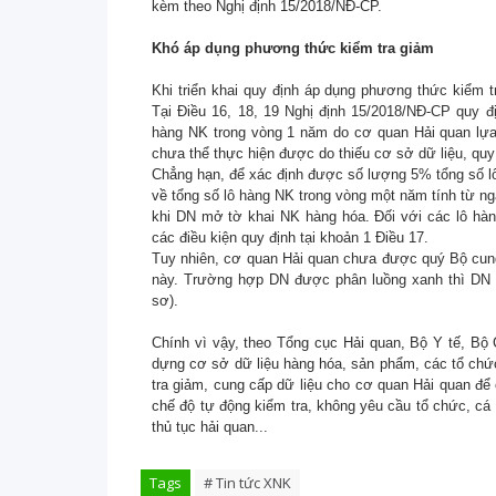
kèm theo Nghị định 15/2018/NĐ-CP.
Khó áp dụng phương thức kiểm tra giảm
Khi triển khai quy định áp dụng phương thức kiểm 
Tại Điều 16, 18, 19 Nghị định 15/2018/NĐ-CP quy đ
hàng NK trong vòng 1 năm do cơ quan Hải quan lựa 
chưa thể thực hiện được do thiếu cơ sở dữ liệu, quy 
Chẳng hạn, để xác định được số lượng 5% tổng số lô
về tổng số lô hàng NK trong vòng một năm tính từ ng
khi DN mở tờ khai NK hàng hóa. Đối với các lô hà
các điều kiện quy định tại khoản 1 Điều 17.
Tuy nhiên, cơ quan Hải quan chưa được quý Bộ cung 
này. Trường hợp DN được phân luồng xanh thì DN 
sơ).
Chính vì vậy, theo Tổng cục Hải quan, Bộ Y tế, Bộ
dựng cơ sở dữ liệu hàng hóa, sản phẩm, các tổ chức
tra giảm, cung cấp dữ liệu cho cơ quan Hải quan để cơ q
chế độ tự động kiểm tra, không yêu cầu tổ chức, ca
thủ tục hải quan...
Tags
# Tin tức XNK