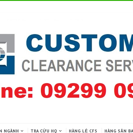
N NGÀNH
TRA CỨU HQ
HÀNG LẺ CFS
HÀNG SÂN B