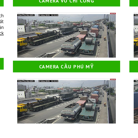
CAMERA VÕ CHÍ CÔNG
ch
ất
ận
ick
CAMERA CẦU PHÚ MỸ