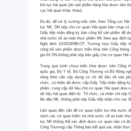
thủ tục hải quan (do sản phẩm hàng hóa được làm thủ 
cục hải quan khác nhau).
Do đó, để xử lý vướng mắc trên, theo Tổng cục Hải 
tục NK, DN nộp cho cơ quan Hải quan bản chụp có
Giấy tiếp nhận đăng ký bản công bố sản phẩm để đư
nhà nước về an toàn thực phẩm NK theo quy định tạ
Nghị định 15/2018/NĐ-CP. Trường hợp Giấy tiếp 
công bố sản phẩm được triển khai trên Cổng thông 
gia thì DN không phải nộp bản giấy cho cơ quan Hải 
Trong quá trình chưa triển khai được trên Cổng t
quốc gia, Bộ Y tế, Bộ Công Thương và Bộ Nông nghi
nông thôn cần xây dựng cơ sở dữ liệu về sản ph
chức, cá nhân đã được cấp Giấy Tiếp nhận đăng ký
phẩm, cung cấp dữ liệu cho cơ quan Hải quan đưa vào 
dữ liệu hải quan điện tử. Tổ chức, cá nhân chỉ nộp
lần đầu NK, không phải nộp Giấy tiếp nhận cho các lâ
Liên quan đến vấn đề cơ quan kiểm tra nhà nước đ
sách các cơ quan kiểm tra nhà nước về an toàn thự
tục NK không thể xác định được cơ quan nào có đủ 
Công Thương) cấp Thông báo kết quả xác nhận thực 