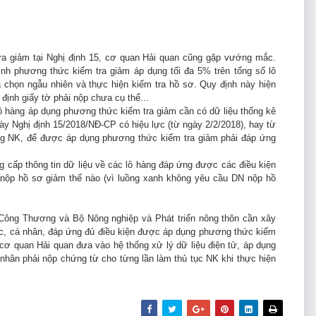
tra giảm tại Nghị định 15, cơ quan Hải quan cũng gặp vướng mắc.
ịnh phương thức kiểm tra giảm áp dụng tối đa 5% trên tổng số lô
chọn ngẫu nhiên và thực hiện kiểm tra hồ sơ. Quy định này hiện
định giấy tờ phải nộp chưa cụ thể...
 hàng áp dụng phương thức kiểm tra giảm cần có dữ liệu thống kê
ày Nghị định 15/2018/NĐ-CP có hiệu lực (từ ngày 2/2/2018), hay từ
ng NK, để được áp dụng phương thức kiểm tra giảm phải đáp ứng
cấp thông tin dữ liệu về các lô hàng đáp ứng được các điều kiện
nộp hồ sơ giảm thế nào (vì luồng xanh không yêu cầu DN nộp hồ
 Công Thương và Bộ Nông nghiệp và Phát triển nông thôn cần xây
, cá nhân, đáp ứng đủ điều kiện được áp dụng phương thức kiểm
uan Hải quan đưa vào hệ thống xử lý dữ liệu điện tử, áp dụng
́ nhân phải nộp chứng từ cho từng lần làm thủ tục NK khi thực hiện