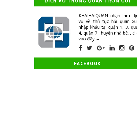
DỊCH VỤ THÔNG QUAN TRỌN GÓI
KHAIHAIQUAN nhận làm dị
vụ về thủ tục hải quan xu
nhập khẩu tại quận 1, 3, qu
4, quận 7 , huyện nhà bè. ,
cl
vào đây →
FACEBOOK