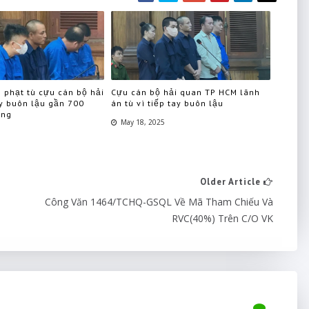
 phạt tù cựu cán bộ hải
Cựu cán bộ hải quan TP HCM lãnh
ay buôn lậu gần 700
án tù vì tiếp tay buôn lậu
àng
May 18, 2025
Older Article
Công Văn 1464/TCHQ-GSQL Về Mã Tham Chiếu Và
RVC(40%) Trên C/O VK