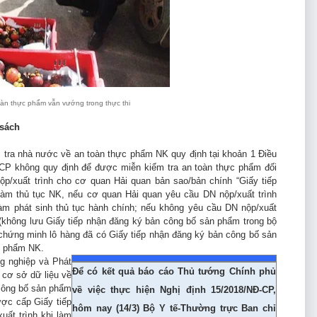
oàn thực phẩm vẫn vướng trong thực thi
 sách
 tra nhà nước về an toàn thực phẩm NK quy định tại khoản 1 Điều
-CP không quy định để được miễn kiểm tra an toàn thực phẩm đối
ộp/xuất trình cho cơ quan Hải quan bản sao/bản chính “Giấy tiếp
làm thủ tục NK, nếu cơ quan Hải quan yêu cầu DN nộp/xuất trình
àm phát sinh thủ tục hành chính; nếu không yêu cầu DN nộp/xuất
(không lưu Giấy tiếp nhận đăng ký bản công bố sản phẩm trong bộ
chứng minh lô hàng đã có Giấy tiếp nhận đăng ký bản công bố sản
c phẩm NK.
g nghiệp và Phát
Để có kết quả báo cáo Thủ tướng Chính phủ
 cơ sở dữ liệu về
công bố sản phẩm
về việc thực hiện Nghị định 15/2018/NĐ-CP,
ược cấp Giấy tiếp
hôm nay (14/3) Bộ Y tế-Thường trực Ban chỉ
ất trình khi làm