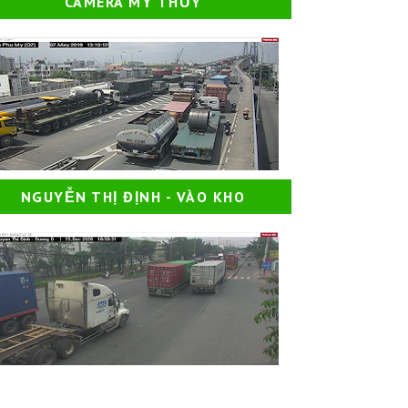
CAMERA MỸ THỦY
NGUYỄN THỊ ĐỊNH - VÀO KHO