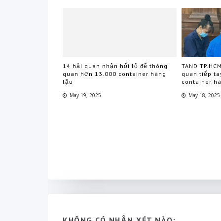
14 hải quan nhận hối lộ để thông
TAND TP.HCM
quan hơn 13.000 container hàng
quan tiếp t
lậu
container h
May 19, 2025
May 18, 2025
KHÔNG CÓ NHẬN XÉT NÀO: