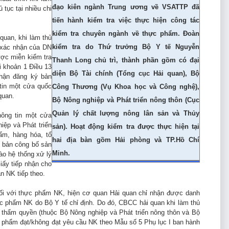
đạo kiên ngành Trung ương về VSATTP đã
tục tại nhiều chi
tiến hành kiểm tra việc thực hiện công tác
kiểm tra chuyên ngành về thực phẩm. Đoàn
quan, khi làm thủ
kiểm tra do Thứ trưởng Bộ Y tế Nguyễn
 xác nhận của DN
ợc miễn kiểm tra
Thanh Long chủ trì, thành phần gồm có đại
i khoản 1 Điều 13
diện Bộ Tài chính (Tổng cục Hải quan), Bộ
nhận đăng ký bản
tin một cửa quốc
Công Thương (Vụ Khoa học và Công nghệ),
quan.
Bộ Nông nghiệp và Phát triển nông thôn (Cục
Quản lý chất lượng nông lân sản và Thủy
hông tin một cửa
ệp và Phát triển
sản). Hoạt động kiểm tra được thực hiện tại
ẩm, hàng hóa, tổ
hai địa bàn gồm Hải phòng và TP.Hồ Chí
 bản công bố sản
Minh.
hệ thống xử lý
 Giấy tiếp nhận cho
̀n NK tiếp theo.
ối với thực phẩm NK, hiện cơ quan Hải quan chỉ nhận được danh
c phẩm NK do Bộ Y tế chỉ định. Do đó, CBCC hải quan khi làm thủ
thẩm quyền (thuộc Bộ Nông nghiệp và Phát triển nông thôn và Bộ
phẩm đạt/không đạt yêu cầu NK theo Mẫu số 5 Phụ lục I ban hành