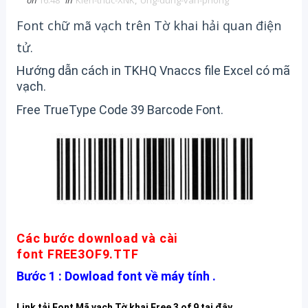
on
16:48
in
Kien-thuc-XNK
,
Ung-dung-van-phong
Font chữ mã vạch trên Tờ khai hải quan điện
tử.
Hướng dẫn cách in TKHQ Vnaccs file Excel có mã
vạch.
Free TrueType Code 39 Barcode Font.
Các bước download và cài
font
FREE3OF9.TTF
Bước 1 :
Dowload font về máy tính .
Link tải Font Mã vạch Tờ khai Free 3 of 9 tại đây