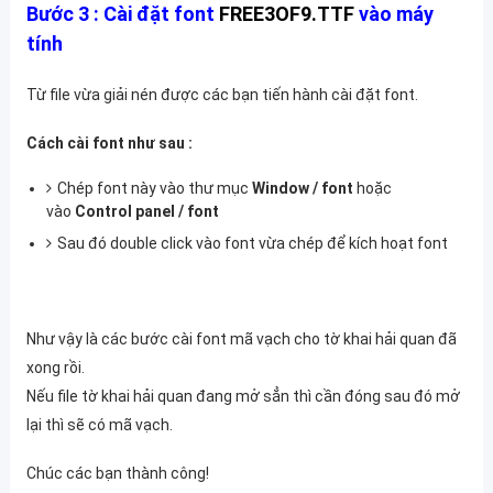
Bước 3 :
Cài đặt font
FREE3OF9.TTF
vào máy
tính
Từ file vừa giải nén được các bạn tiến hành cài đặt font.
Cách cài font như sau :
Chép font này vào thư mục
Window / font
hoặc
vào
Control panel / font
Sau đó double click vào font vừa chép để kích hoạt font
Như vậy là các bước cài font mã vạch cho tờ khai hải quan đã
xong rồi.
Nếu file tờ khai hải quan đang mở sẳn thì cần đóng sau đó mở
lại thì sẽ có mã vạch.
Chúc các bạn thành công!