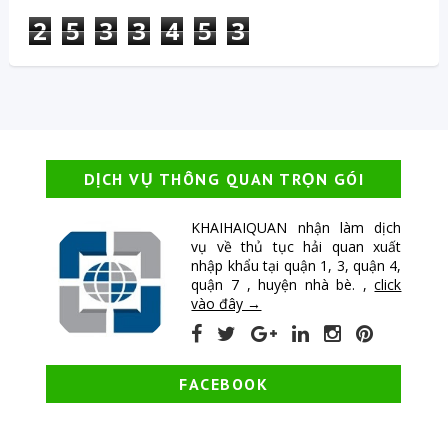
2
5
3
3
4
5
3
DỊCH VỤ THÔNG QUAN TRỌN GÓI
KHAIHAIQUAN nhận làm dịch
vụ về thủ tục hải quan xuất
nhập khẩu tại quận 1, 3, quận 4,
quận 7 , huyện nhà bè. ,
click
vào đây →
FACEBOOK