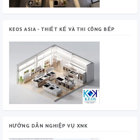
KEOS ASIA - THIẾT KẾ VÀ THI CÔNG BẾP
HƯỚNG DẪN NGHIỆP VỤ XNK