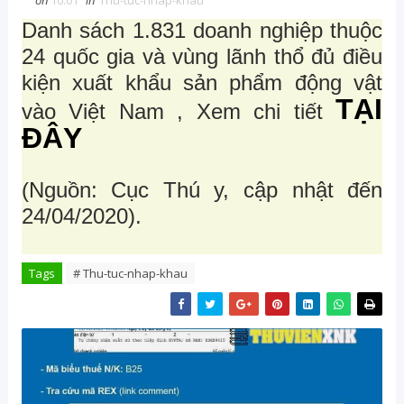
on
10:01
in
Thu-tuc-nhap-khau
Danh sách 1.831 doanh nghiệp thuộc
24 quốc gia và vùng lãnh thổ đủ điều
kiện xuất khẩu sản phẩm động vật
TẠI
vào Việt Nam ,
Xem chi tiết
ĐÂY
(Nguồn: Cục Thú y, cập nhật đến
24/04/2020).
Tags
# Thu-tuc-nhap-khau