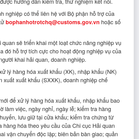
được hướng dẫn kiểm tra, thử nghiệm kết nối.
 nghiệp có thể liên hệ với Bộ phận hỗ trợ của
 tử
hoặc số
bophanhotrotchq@customs.gov.vn
 quan sẽ triển khai một loạt chức năng nghiệp vụ
a đó hỗ trợ tích cực cho hoạt động nghiệp vụ của
 người khai hải quan, doanh nghiệp.
ử lý hàng hóa xuất khẩu (XK), nhập khẩu (NK)
ản xuất xuất khẩu (SXXK), doanh nghiệp chế
mới để xử lý hàng hóa xuất khẩu, nhập khẩu bao
ờ làm việc, ngày nghỉ, ngày lễ; kiểm tra hàng
huyển, lưu giữ tại cửa khẩu; kiểm tra chứng từ
tra hàng hóa theo yêu cầu của Chi cục Hải quan
khai vận chuyển độc lập; biên bản bàn giao; quản