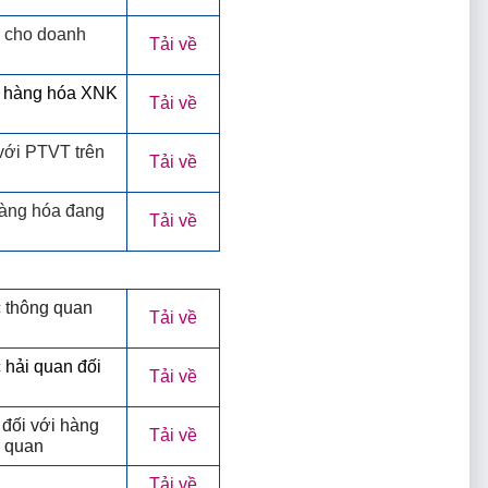
 cho doanh
Tải về
an hàng hóa XNK
Tải về
với PTVT trên
Tải về
hàng hóa đang
Tải về
c thông quan
Tải về
 hải quan đối
Tải về
đối với hàng
Tải về
i quan
Tải về