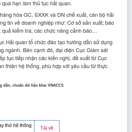
i quá hạn làm thủ tục hải quan.
 hàng hóa GC, SXXK và DN chế xuất, cán bộ hải
ông tin về doanh nghiệp như: Cơ sở sản xuất; báo
ết quả kiểm tra; các chức năng cảnh báo…
c Hải quan tổ chức đào tạo hướng dẫn sử dụng
ng ngành. Bên cạnh đó, đại diện Cục Giám sát
ếp tục tiếp nhận các kiến nghị, đề xuất từ Cục
n thiện hệ thống, phù hợp với yêu cầu từ thực
ng dẫn, chuẩn dữ liệu khai VNACCS
ạy thử hệ thống
Tải về