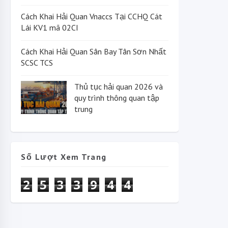
Cách Khai Hải Quan Vnaccs Tại CCHQ Cát
Lái KV1 mã 02CI
Cách Khai Hải Quan Sân Bay Tân Sơn Nhất
SCSC TCS
Thủ tục hải quan 2026 và
quy trình thông quan tập
trung
Số Lượt Xem Trang
2
5
3
3
9
4
4