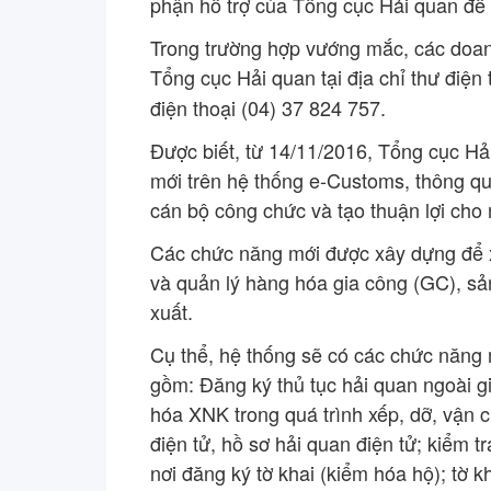
phận hỗ trợ của Tổng cục Hải quan để 
Trong trường hợp vướng mắc, các doanh
Tổng cục Hải quan tại địa chỉ thư điện
điện thoại (04) 37 824 757.
Được biết, từ 14/11/2016, Tổng cục Hải
mới trên hệ thống e-Customs, thông qu
cán bộ công chức và tạo thuận lợi cho
Các chức năng mới được xây dựng để x
và quản lý hàng hóa gia công (GC), s
xuất.
Cụ thể, hệ thống sẽ có các chức năng 
gồm: Đăng ký thủ tục hải quan ngoài gi
hóa XNK trong quá trình xếp, dỡ, vận c
điện tử, hồ sơ hải quan điện tử; kiểm 
nơi đăng ký tờ khai (kiểm hóa hộ); tờ 