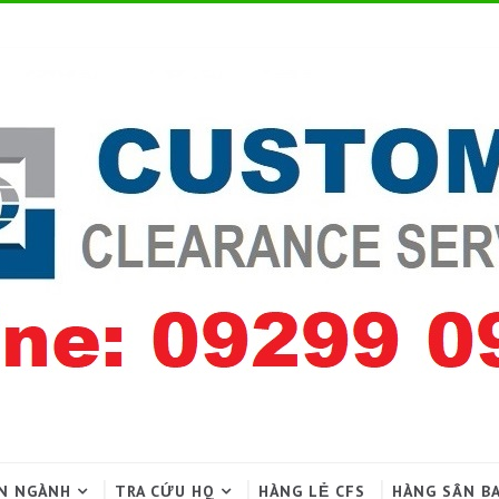
N NGÀNH
TRA CỨU HQ
HÀNG LẺ CFS
HÀNG SÂN B