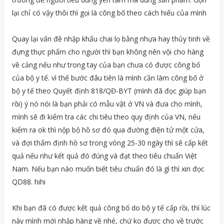
lại chỉ có vậy thôi thì gọi là công bố theo cách hiểu của mình
Quay lại vấn đề nhập khẩu chai lọ bằng nhựa hay thủy tinh về
đựng thực phẩm cho người thì bạn không nên vội cho hàng
về cảng nếu như trong tay của bạn chưa có được công bố
của bộ y tế. vì thế bước đâu tiên là mình cần làm công bố ở
bộ y tế theo Quyết định 818/QĐ-BYT (mình đã đọc giúp bạn
rồi) ý nó nói là bạn phải có mẫu vật ở VN và đưa cho mình,
mình sẽ đi kiểm tra các chi tiêu theo quy định của VN, nếu
kiểm ra ok thì nộp bộ hồ sơ đó qua đường điện tử một cửa,
và đợi thẩm định hồ sơ trong vòng 25-30 ngày thì sẽ cấp kết
quả nếu như kết quả đó đúng và đạt theo tiêu chuẩn Việt
Nam. Nếu bạn nào muốn biết tiêu chuẩn đó là gì thì xin đọc
QD88. hihi
Khi bạn đã có được kết quả công bố do bộ y tế cấp rồi, thì lúc
này mình mới nhập hàng về nhé, chứ ko được cho về trước