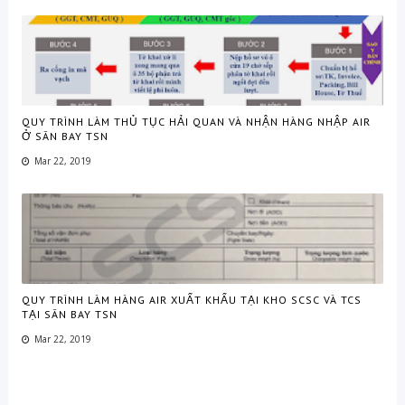
QUY TRÌNH LÀM THỦ TỤC HẢI QUAN VÀ NHẬN HÀNG NHẬP AIR
Ở SÂN BAY TSN
Mar 22, 2019
QUY TRÌNH LÀM HÀNG AIR XUẤT KHẨU TẠI KHO SCSC VÀ TCS
TẠI SÂN BAY TSN
Mar 22, 2019