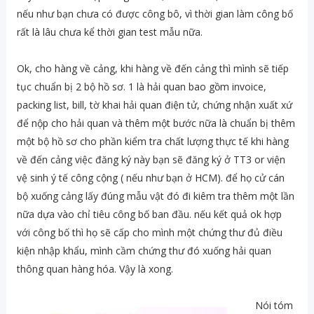
nếu như bạn chưa có được công bô, vì thời gian làm công bố
rất là lâu chưa kể thời gian test mẫu nữa.
Ok, cho hàng về cảng, khi hàng về đến cảng thì mình sẽ tiếp
tục chuẩn bị 2 bộ hồ sơ. 1 là hải quan bao gồm invoice,
packing list, bill, tờ khai hải quan điện tử, chứng nhận xuất xứ
để nộp cho hải quan và thêm một bước nữa là chuẩn bị thêm
một bộ hồ sơ cho phần kiểm tra chất lượng thực tế khi hàng
về đến cảng việc đăng ký này bạn sẽ đăng ký ở TT3 or viện
vệ sinh ý tế công cộng ( nếu như bạn ở HCM). để họ cử cán
bộ xuống cảng lấy đúng mẫu vật đó đi kiêm tra thêm một lần
nữa dựa vào chỉ tiêu công bố ban đầu. nếu kết quả ok hợp
với công bố thì họ sẽ cấp cho mình một chứng thư đủ điều
kiện nhập khẩu, mình cầm chứng thư đó xuống hải quan
thông quan hàng hóa. Vậy là xong.
Nói tóm