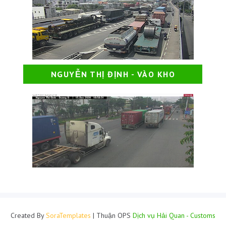
NGUYỄN THỊ ĐỊNH - VÀO KHO
Created By
SoraTemplates
| Thuận OPS
Dịch vụ Hải Quan - Customs