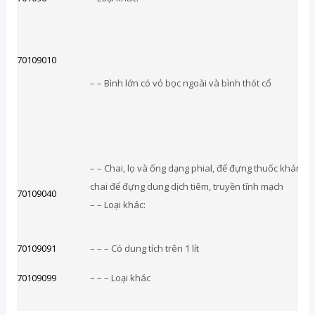
70109010
– – Bình lớn có vỏ bọc ngoài và bình thót cổ
– – Chai, lọ và ống dạng phial, để đựng thuốc kháng s
chai để đựng dung dịch tiêm, truyền tĩnh mạch
70109040
– – Loại khác:
70109091
– – – Có dung tích trên 1 lít
70109099
– – – Loại khác