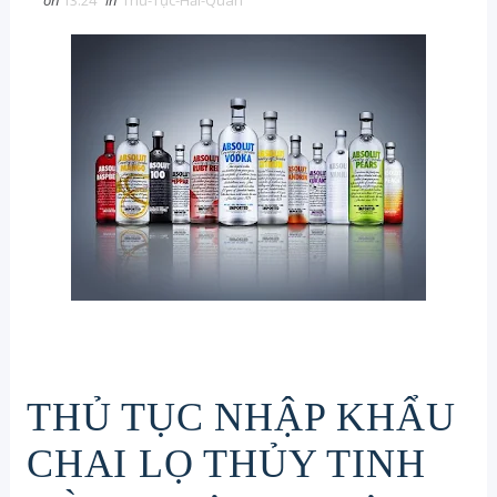
on
13:24
in
Thủ-Tục-Hải-Quan
THỦ TỤC NHẬP KHẨU
CHAI LỌ THỦY TINH