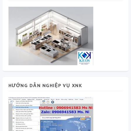
HƯỚNG DẪN NGHIỆP VỤ XNK