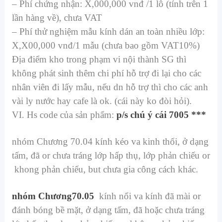
– Phí chứng nhận: X,000,000 vnđ /1 lô (tính trên 1
lần hàng về), chưa VAT
– Phí thử nghiệm mẫu kính dán an toàn nhiều lớp:
X,X00,000 vnđ/1 mẫu (chưa bao gồm VAT10%)
Địa điểm kho trong phạm vi nội thành SG thì
không phát sinh thêm chi phí hỗ trợ đi lại cho các
nhân viên đi lấy mẫu, nếu dn hỗ trợ thì cho các anh
vài ly nước hay cafe là ok. (cái này ko đòi hỏi).
VI. Hs code của sản phẩm:
p/s chú ý cái 7005 ***
nhóm Chương 70.04 kính kéo va kinh thổi, ở dạng
tấm, đã or chưa tráng lớp hấp thụ, lớp phản chiếu or
khong phản chiếu, but chưa gia công cách khác.
nhóm Chương70.05
kính nổi va kính đã mài or
đánh bóng bề mặt, ở dạng tấm, đã hoặc chưa tráng