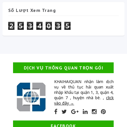
Số Lượt Xem Trang
2
5
3
4
0
3
5
DỊCH VỤ THÔNG QUAN TRỌN GÓI
KHAIHAIQUAN nhận làm dịch
vụ về thủ tục hải quan xuất
nhập khẩu tại quận 1, 3, quận 4,
quận 7 , huyện nhà bè. ,
click
vào đây →
FACEBOOK