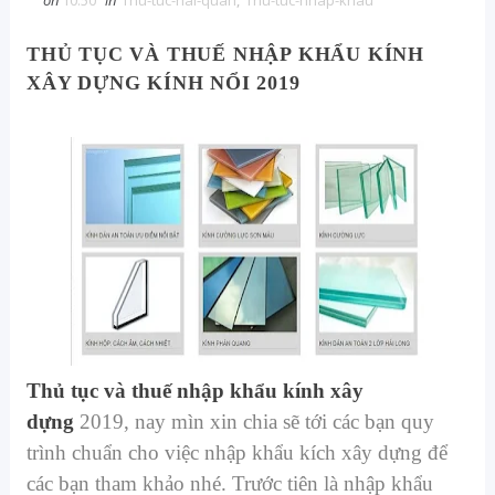
on
10:50
in
Thu-tuc-hai-quan
,
Thu-tuc-nhap-khau
THỦ TỤC VÀ THUẾ NHẬP KHẨU KÍNH
XÂY DỰNG KÍNH NỔI 2019
Thủ tục và thuế nhập khẩu kính xây
dựng
2019, nay mìn xin chia sẽ tới các bạn quy
trình chuẩn cho việc nhập khẩu kích xây dựng để
các bạn tham khảo nhé. Trước tiên là nhập khẩu