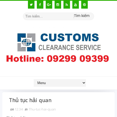
Tìm kiếm
Thủ tục hải quan
on
12:34
in
Thu-tuc-hai-quan