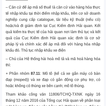
– Căn cứ để áp mã số thuế là căn cứ vào hàng hóa thực
tế nhập khẩu tại thời điểm nhập khẩu, trên cơ sở doanh
nghiệp cung cấp catalogue, tài liệu kỹ thuật (nếu có)
hoặc/và đi giám định tại Cục Kiểm định Hải quan. Kết
quả kiểm tra thực tế của hải quan nơi làm thủ tục và kết
quả của Cục Kiểm định Hải quan xác định là cơ sở
pháp lý và chính xác để áp mã đối với hàng hóa nhập
khẩu đó. Thủ tục nhập khẩu xe điện
– Chú của Hệ thống hài hoà mô tả và mã hoá hàng hóa
thì:
+ Phân nhóm
87.11
: Mô tô (kể cả xe gắn máy có bàn
đạp (moped)) và xe đạp có gắn động cơ phụ trợ, có
hoặc không có thùng xe bên cạnh; mô tô thùng.
Tham khảo công văn 11806/TCHQ-TXNK ngày 16
tháng 12 năm 2016 của Tổng cục Hải quan về phân loại