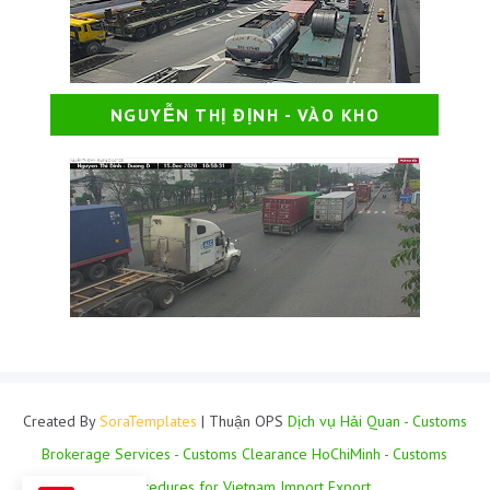
NGUYỄN THỊ ĐỊNH - VÀO KHO
Created By
SoraTemplates
| Thuận OPS
Dịch vụ Hải Quan - Customs
Brokerage Services - Customs Clearance HoChiMinh - Customs
Procedures for Vietnam Import Export