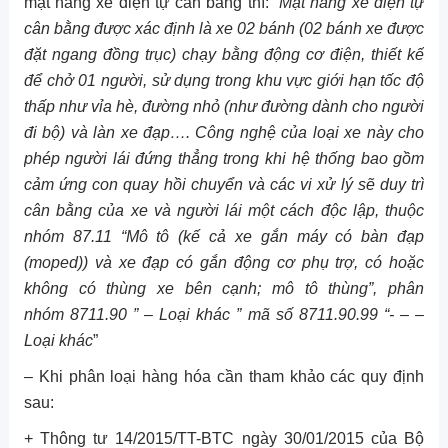
mặt hàng xe điện tự cân bằng thì: ”
Mặt hàng xe điện tự
cân bằng được xác định là xe 02 bánh (02 bánh xe được
đặt ngang đồng trục) chạy bằng động cơ điện, thiết kế
để chở 01 người, sử dụng trong khu vực giới hạn tốc độ
thấp như vỉa hè, đường nhỏ (như đường dành cho người
đi bộ) và làn xe đạp…. Công nghệ của loại xe này cho
phép người lái đứng thẳng trong khi hệ thống bao gồm
cảm ứng con quay hồi chuyển và các vi xử lý sẽ duy trì
cân bằng của xe và người lái một cách độc lập, thuộc
nhóm 87.11 “Mô tô (kế cả xe gắn máy có bàn đạp
(moped)) và xe đạp có gắn động cơ phụ trợ, có hoặc
không có thùng xe bên cạnh; mô tô thùng”, phân
nhóm 8711.90 ” – Loại khác ” mã số 8711.90.99 “- – –
Loại khác
”
– Khi phân loại hàng hóa cần tham khảo các quy định
sau:
+ Thông tư 14/2015/TT-BTC ngày 30/01/2015 của Bộ