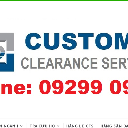
N NGÀNH
TRA CỨU HQ
HÀNG LẺ CFS
HÀNG SÂN B