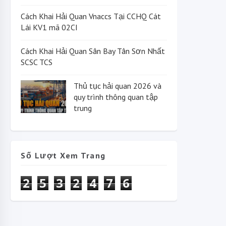
Cách Khai Hải Quan Vnaccs Tại CCHQ Cát
Lái KV1 mã 02CI
Cách Khai Hải Quan Sân Bay Tân Sơn Nhất
SCSC TCS
Thủ tục hải quan 2026 và
quy trình thông quan tập
trung
Số Lượt Xem Trang
2
5
3
2
4
7
6