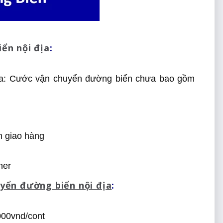
ển nội địa
:
địa: Cước vận chuyển đường biển chưa bao gồm
nh giao hàng
iner
yển đường biển nội địa
:
000vnd/cont