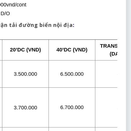
000vnd/cont
 D/O
ận tải đường biển nội địa
:
TRANSIT TI
20’DC (VND)
40’DC (VND)
(DAYS)
3
3.500.000
6.500.000
6.700.000
2
3.700.000