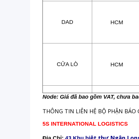
DAD
HCM
CỬA LÒ
HCM
Node: Giá đã bao gồm VAT, chưa ba
THÔNG TIN LIÊN HỆ BỘ PHẬN BÁO G
5S INTERNATIONAL LOGISTICS
ệt th
ự Ng
ân Lon
Địa Chỉ:
43 Khu bi