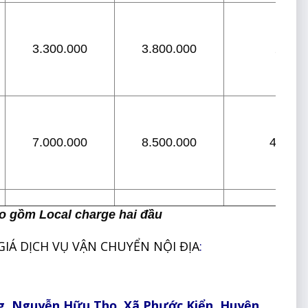
3.300.000
3.800.000
2
7.000.000
8.500.000
4-5
o gồm Local charge hai đầu
IÁ DỊCH VỤ VẬN CHUYỂN NỘI ĐỊA
:
g, Nguy
ễn H
ữu Th
ọ,
X
ã Ph
ư
ớc Ki
ển, Huy
ện