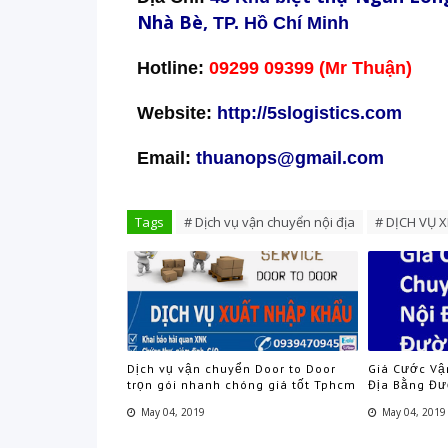
Nh
à B
è,
TP. Hồ Chí Minh
Hotline:
09299 09399 (Mr Thuận)
Website:
http://5slogistics.com
Email:
thuanops@gmail.com
Tags
# Dịch vụ vận chuyển nội địa
# DỊCH VỤ 
Dịch vụ vận chuyển Door to Door
Giá Cước Vậ
trọn gói nhanh chóng giá tốt Tphcm
Địa Bằng Đư
May 04, 2019
May 04, 2019