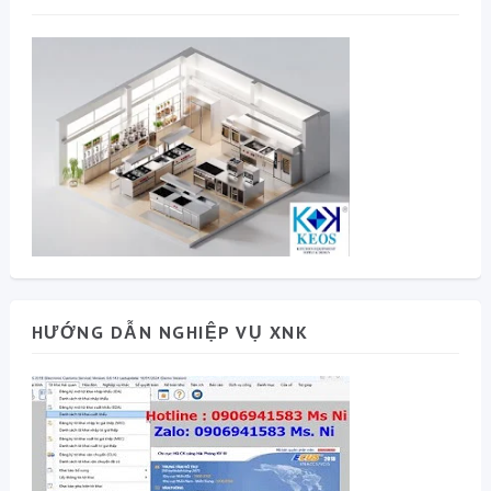
HƯỚNG DẪN NGHIỆP VỤ XNK