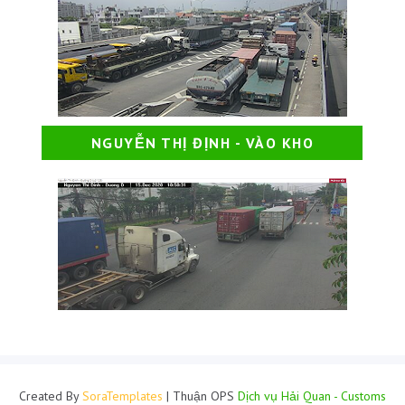
NGUYỄN THỊ ĐỊNH - VÀO KHO
Created By
SoraTemplates
| Thuận OPS
Dịch vụ Hải Quan - Customs