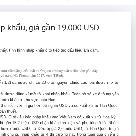
ập khẩu, giá gần 19.000 USD
ấy, tình hình nhập khẩu ô tô tiếp tục dấu hiệu ảm đạm.
sức trầm lắng, điều bất thường so với quy luật nhiều năm gần đây.
 về cảng Hải Phòng năm 2017. Ảnh: T.Bình.
đến 1/2) cả nước chỉ có 23 ô tô nguyên chiếc các loại được mở tờ
 tải được đăng kí mở tờ khai nhập khẩ​u. Toàn bộ số xe ô tô nguyên
c cửa khẩu ở khu vực phía Nam.
 3 chiếc, với trị giá hơn 56 nghìn USD và có xuất xứ từ Hàn Quốc,
oản thuế).
iệu USD. Ô tô đầu kéo nhập khẩu vào Việt Nam có xuất xứ từ Hoa Kỳ.
i gần 15,2 triệu USD nhập khẩu linh kiện và phụ tùng ô tô. Nhóm
hơn 7 triệu USD; từ Đức trị giá 2,6 triệu USD; từ Hàn Quốc trị giá
 Tính chung, nhập khẩu từ 4 thị trường này trong tuần qua chiếm tỉ