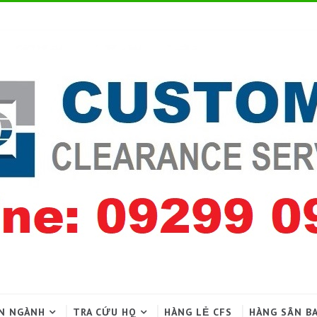
N NGÀNH
TRA CỨU HQ
HÀNG LẺ CFS
HÀNG SÂN B