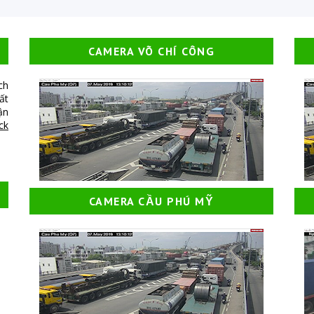
CAMERA VÕ CHÍ CÔNG
ch
ất
ận
ick
CAMERA CẦU PHÚ MỸ