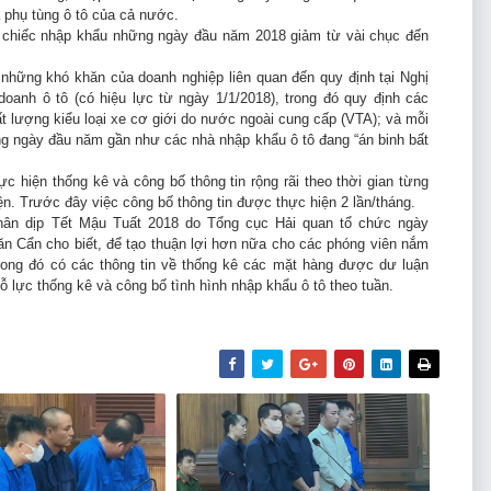
và phụ tùng ô tô của cả nước.
 chiếc nhập khẩu những ngày đầu năm 2018 giảm từ vài chục đến
những khó khăn của doanh nghiệp liên quan đến quy định tại Nghị
oanh ô tô (có hiệu lực từ ngày 1/1/2018), trong đó quy định các
 lượng kiểu loại xe cơ giới do nước ngoài cung cấp (VTA); và mỗi
ng ngày đầu năm gần như các nhà nhập khẩu ô tô đang “án binh bất
c hiện thống kê và công bố thông tin rộng rãi theo thời gian từng
iện. Trước đây việc công bố thông tin được thực hiện 2 lần/tháng.
nhân dịp Tết Mậu Tuất 2018 do Tổng cục Hải quan tổ chức ngày
n Cẩn cho biết, để tạo thuận lợi hơn nữa cho các phóng viên nắm
 trong đó có các thông tin về thống kê các mặt hàng được dư luận
 lực thống kê và công bố tình hình nhập khẩu ô tô theo tuần.