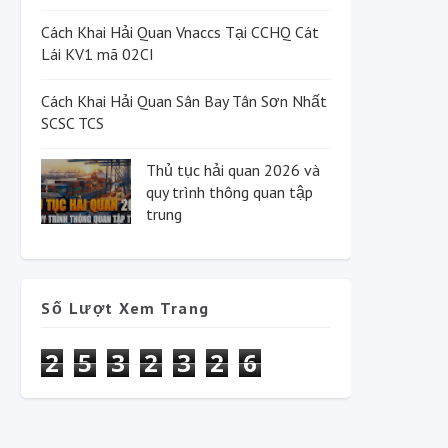
Cách Khai Hải Quan Vnaccs Tại CCHQ Cát
Lái KV1 mã 02CI
Cách Khai Hải Quan Sân Bay Tân Sơn Nhất
SCSC TCS
Thủ tục hải quan 2026 và
quy trình thông quan tập
trung
Số Lượt Xem Trang
2
5
3
2
3
2
6