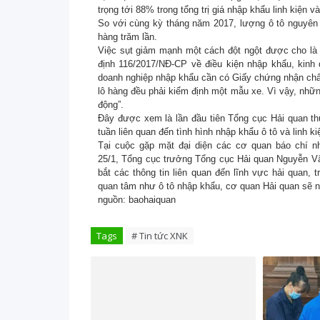
trọng tới 88% trong tổng trị giá nhập khẩu linh kiện 
So với cùng kỳ tháng năm 2017, lượng ô tô nguyên
hàng trăm lần.
Việc sụt giảm mạnh một cách đột ngột được cho là 
định 116/2017/NĐ-CP về điều kiện nhập khẩu, kinh d
doanh nghiệp nhập khẩu cần có Giấy chứng nhận chất
lô hàng đều phải kiểm định một mẫu xe. Vì vậy, nhữ
động”.
Đây được xem là lần đầu tiên Tổng cục Hải quan thự
tuần liên quan đến tình hình nhập khẩu ô tô và linh k
Tại cuộc gặp mặt đại diện các cơ quan báo chí 
25/1, Tổng cục trưởng Tổng cục Hải quan Nguyễn Vă
bắt các thông tin liên quan đến lĩnh vực hải quan,
quan tâm như ô tô nhập khẩu, cơ quan Hải quan sẽ nỗ
nguồn: baohaiquan
Tags
# Tin tức XNK