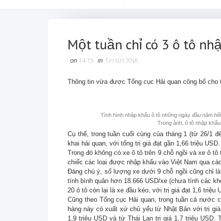
Một tuần chỉ có 3 ô tô nh
on
14:15
in
Tin tức XNK
Thông tin vừa được Tổng cục Hải quan công bố cho th
Tình hình nhập khẩu ô tô những ngày đầu năm hết 
Trong ảnh, ô tô nhập khẩu
Cụ thể, trong tuần cuối cùng của tháng 1 (từ 26/1 
khai hải quan, với tổng trị giá đạt gần 1,66 triệu USD.
Trong đó không có xe ô tô trên 9 chỗ ngồi và xe ô tô
chiếc các loại được nhập khẩu vào Việt Nam qua cá
Đáng chú ý, số lượng xe dưới 9 chỗ ngồi cũng chỉ là
tính bình quân hơn 18.666 USD/xe (chưa tính các kh
20 ô tô còn lại là xe đầu kéo, với trị giá đạt 1,6 tr
Cũng theo Tổng cục Hải quan, trong tuần cả nước ch
hàng này có xuất xứ chủ yếu từ Nhật Bản với trị giá 
1,9 triệu USD và từ Thái Lan trị giá 1,7 triệu USD.