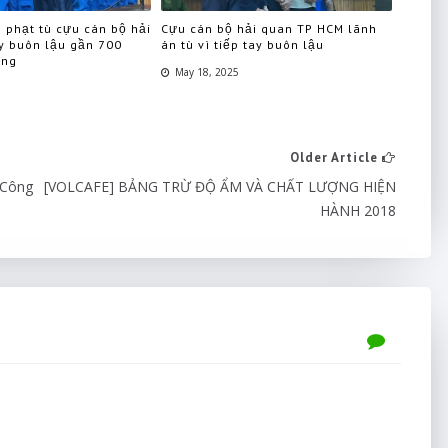
 phạt tù cựu cán bộ hải
Cựu cán bộ hải quan TP HCM lãnh
ay buôn lậu gần 700
án tù vì tiếp tay buôn lậu
àng
May 18, 2025
Older Article
 Công
[VOLCAFE] BẢNG TRỪ ĐỘ ẨM VÀ CHẤT LƯỢNG HIỆN
HÀNH 2018