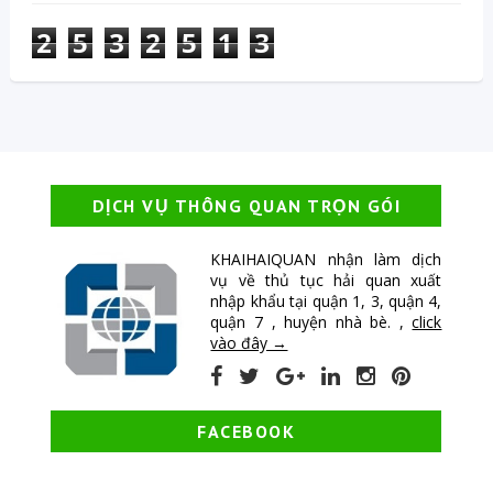
2
5
3
2
5
1
3
DỊCH VỤ THÔNG QUAN TRỌN GÓI
KHAIHAIQUAN nhận làm dịch
vụ về thủ tục hải quan xuất
nhập khẩu tại quận 1, 3, quận 4,
quận 7 , huyện nhà bè. ,
click
vào đây →
FACEBOOK