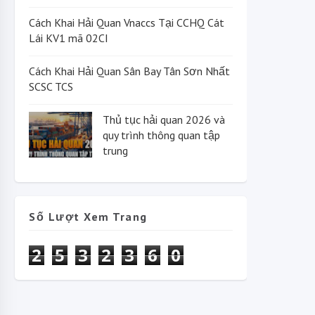
Cách Khai Hải Quan Vnaccs Tại CCHQ Cát
Lái KV1 mã 02CI
Cách Khai Hải Quan Sân Bay Tân Sơn Nhất
SCSC TCS
Thủ tục hải quan 2026 và
quy trình thông quan tập
trung
Số Lượt Xem Trang
2
5
3
2
3
6
0