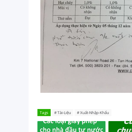
Tags
# Tài-Liệu
# Xuất-Nhập-Khẩu