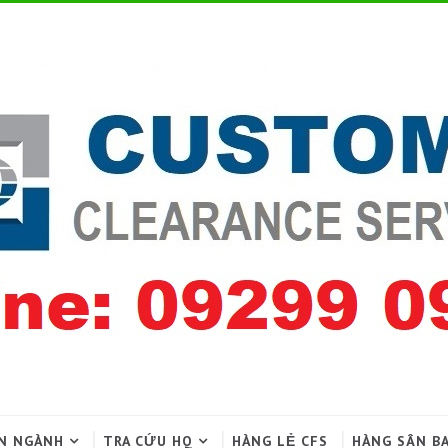
N NGÀNH
TRA CỨU HQ
HÀNG LẺ CFS
HÀNG SÂN B