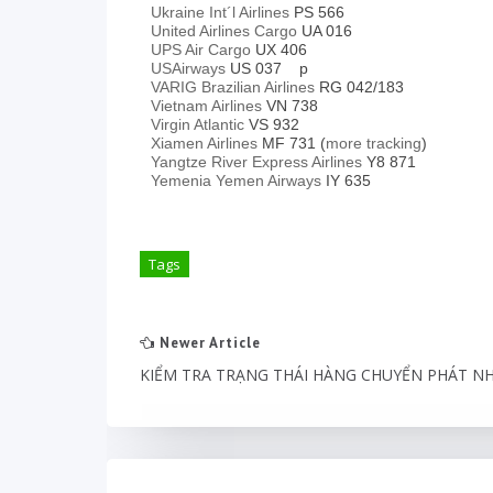
Ukraine Int´l Airlines
PS 566
United Airlines Cargo
UA 016
UPS Air Cargo
UX 406
USAirways
US 037
p
VARIG Brazilian Airlines
RG 042/183
Vietnam Airlines
VN 738
Virgin Atlantic
VS 932
Xiamen Airlines
MF 731 (
more tracking
)
Yangtze River Express Airlines
Y8 871
Yemenia Yemen Airways
IY 635
Tags
Newer Article
KIỂM TRA TRẠNG THÁI HÀNG CHUYỂN PHÁT N