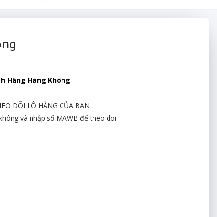
ông
ch Hãng Hàng Không
HEO DÕI LÔ HÀNG CỦA BẠN
g không và nhập số MAWB để theo dõi