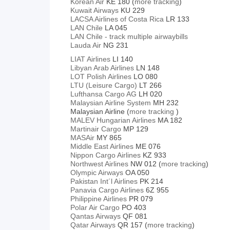
Korean Air
KE 180
(
more tracking
)
Kuwait Airways
KU 229
LACSA Airlines of Costa Rica
LR 133
LAN Chile
LA 045
LAN Chile - track multiple airwaybills
Lauda Air
NG 231
LIAT Airlines
LI 140
Libyan Arab Airlines
LN 148
LOT Polish Airlines
LO 080
LTU (Leisure Cargo)
LT 266
Lufthansa Cargo AG
LH 020
Malaysian Airline System
MH 232
Malaysian Airline (
more tracking
)
MALEV Hungarian Airlines
MA 182
Martinair Cargo
MP 129
MASAir
MY 865
Middle East Airlines
ME 076
Nippon Cargo Airlines
KZ 933
Northwest Airlines
NW 012
(
more tracking
)
Olympic Airways
OA 050
Pakistan Int´l Airlines
PK 214
Panavia Cargo Airlines
6Z 955
Philippine Airlines
PR 079
Polar Air Cargo
PO 403
Qantas Airways
QF 081
Qatar Airways
QR 157 (
more tracking
)