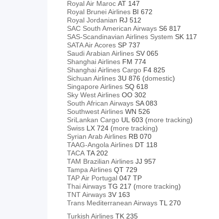
Royal Air Maroc
AT 147
Royal Brunei Airlines
BI 672
Royal Jordanian
RJ 512
SAC South American Airways
S6 817
SAS-Scandinavian Airlines System
SK 117
SATA Air Acores
SP 737
Saudi Arabian Airlines
SV 065
Shanghai Airlines
FM 774
Shanghai Airlines Cargo
F4 825
Sichuan Airlines
3U 876 (
domestic
)
Singapore Airlines
SQ 618
Sky West Airlines
OO 302
South African Airways
SA 083
Southwest Airlines
WN 526
SriLankan Cargo
UL 603 (
more tracking
)
Swiss
LX 724 (
more tracking
)
Syrian Arab Airlines
RB 070
TAAG-Angola Airlines
DT 118
TACA
TA 202
TAM Brazilian Airlines
JJ 957
Tampa Airlines
QT 729
TAP Air Portugal
047 TP
Thai Airways
TG 217
(
more tracking
)
TNT Airways
3V 163
Trans Mediterranean Airways
TL 270
Turkish Airlines
TK 235