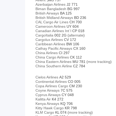
Avient
SMJ 757
Azerbaijan Airlines
J2 771
Biman Bangladesh
BG 997
British Airways
BA 125
British Midland Airways
BD 236
CAL Cargo Air Lines
CH 700
Cameroon Airlines
UY 604
Canadian Airlines Int´l
CP 018
CargoItalia
002 2G (
alternate
)
Cargolux Airlines
CV 172
Caribbean Airlines
BW 106
Cathay Pacific Airways
CX 160
China Airlines
CI 297
China Cargo Airlines
CK 112
China Eastern Airlines
MU 781 (
more tracking
)
China Southern Airline
CZ 784
Cielos Airlines
A2 529
Continental Airlines
CO 005
Copa Airlines Cargo
CM 230
Coyne Airways
7C 575
Cyprus Airways
CY 048
Kalitta Air
K4 272
Kenya Airways
KQ 706
Kitty Hawk Cargo
KR 798
KLM Cargo
KL 074
(
more tracking
)