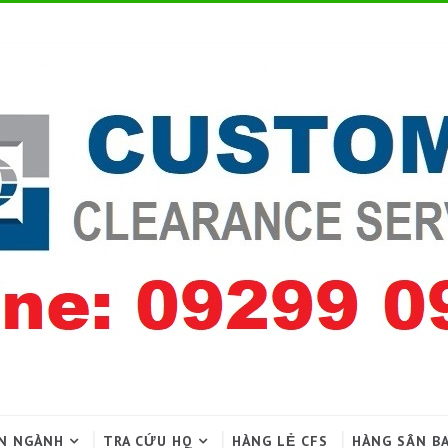
N NGÀNH
TRA CỨU HQ
HÀNG LẺ CFS
HÀNG SÂN B