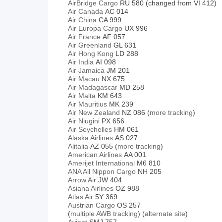
AirBridge Cargo
RU 580 (changed from VI 412)
Air Canada
AC 014
Air China
CA 999
Air Europa Cargo
UX 996
Air France
AF 057
Air Greenland
GL 631
Air Hong Kong
LD 288
Air India
AI 098
Air Jamaica
JM 201
Air Macau
NX 675
Air Madagascar
MD 258
Air Malta
KM 643
Air Mauritius
MK 239
Air New Zealand
NZ 086 (
more tracking
)
Air Niugini
PX 656
Air Seychelles
HM 061
Alaska Airlines
AS 027
Alitalia
AZ 055
(
more tracking
)
American Airlines
AA 001
Amerijet International
M6 810
ANA All Nippon Cargo
NH 205
Arrow Air
JW 404
Asiana Airlines
OZ 988
Atlas Air
5Y 369
Austrian Cargo
OS 257
(
multiple AWB tracking
) (
alternate site
)