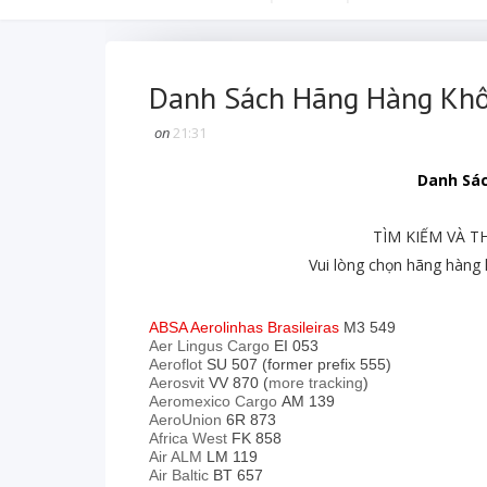
Danh Sách Hãng Hàng Kh
on
21:31
Danh Sá
TÌM KIẾM VÀ T
Vui lòng chọn hãng hàn
ABSA Aerolinhas Brasileiras
M3 549
Aer Lingus Cargo
EI 053
Aeroflot
SU 507 (former prefix 555)
Aerosvit
VV 870 (
more tracking
)
Aeromexico Cargo
AM 139
AeroUnion
6R 873
Africa West
FK 858
Air ALM
LM 119
Air Baltic
BT 657