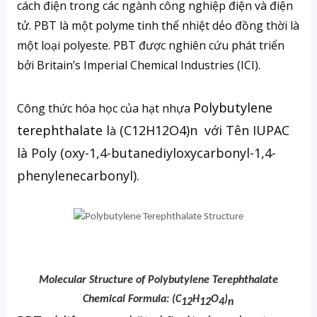
cách điện trong các ngành công nghiệp điện và điện
tử. PBT là một polyme tinh thể nhiệt dẻo đồng thời là
một loại polyeste. PBT được nghiên cứu phát triển
bởi Britain’s Imperial Chemical Industries (ICI).
Polybutylene
Công thức hóa học c
ủa h
ạt nh
ựa
terephthalate
l
(C12H12O4)n với Tên IUPAC
à
là Poly (oxy-1,4-butanediyloxycarbonyl-1,4-
phenylenecarbonyl).
Molecular Structure of Polybutylene Terephthalate
Chemical Formula: (C
H
O
)
12
12
4
n