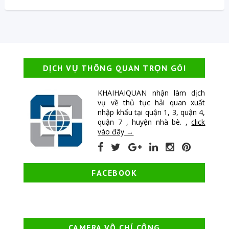
DỊCH VỤ THÔNG QUAN TRỌN GÓI
KHAIHAIQUAN nhận làm dịch
vụ về thủ tục hải quan xuất
nhập khẩu tại quận 1, 3, quận 4,
quận 7 , huyện nhà bè. ,
click
vào đây →
FACEBOOK
CAMERA VÕ CHÍ CÔNG