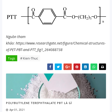
Nguồn tham
khảo: https://www.researchgate.net/figure/Chemical-structures-
of-PET-PBT-and-PTT_fig1_264088738
Tags
# Kien-Thuc
POLYBUTYLENE TEREPHTHALATE PBT LÀ GÌ
Apr 01, 2021