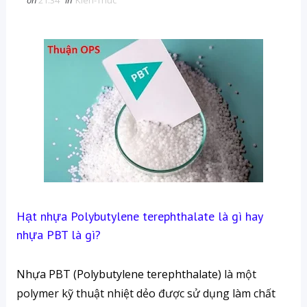
on
21:34
in
Kien-Thuc
H
ạt nhựa Polybutylene terephthalate là gì hay
nhựa PBT là gì?
Nhựa PBT (Polybutylene terephthalate)
là một
polymer kỹ thuật nhiệt dẻo được sử dụng làm chất