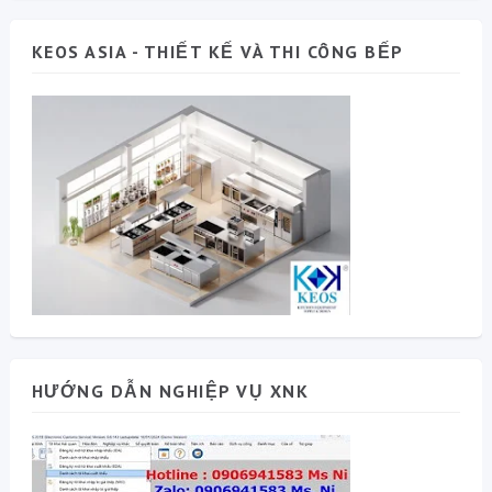
KEOS ASIA - THIẾT KẾ VÀ THI CÔNG BẾP
HƯỚNG DẪN NGHIỆP VỤ XNK